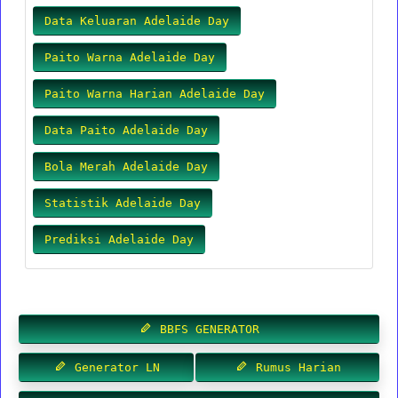
Data Keluaran Adelaide Day
Paito Warna Adelaide Day
Paito Warna Harian Adelaide Day
Data Paito Adelaide Day
Bola Merah Adelaide Day
Statistik Adelaide Day
Prediksi Adelaide Day
BBFS GENERATOR
Generator LN
Rumus Harian