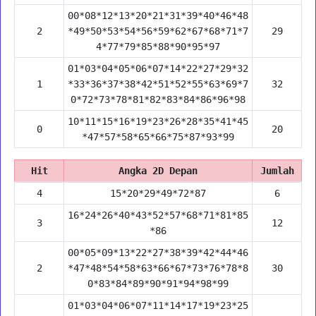
00*08*12*13*20*21*31*39*40*46*48
2
*49*50*53*54*56*59*62*67*68*71*7
29
4*77*79*85*88*90*95*97
01*03*04*05*06*07*14*22*27*29*32
1
*33*36*37*38*42*51*52*55*63*69*7
32
0*72*73*78*81*82*83*84*86*96*98
10*11*15*16*19*23*26*28*35*41*45
0
20
*47*57*58*65*66*75*87*93*99
Hit
Angka 2D Depan
Jumlah
4
15*20*29*49*72*87
6
16*24*26*40*43*52*57*68*71*81*85
3
12
*86
00*05*09*13*22*27*38*39*42*44*46
2
*47*48*54*58*63*66*67*73*76*78*8
30
0*83*84*89*90*91*94*98*99
01*03*04*06*07*11*14*17*19*23*25