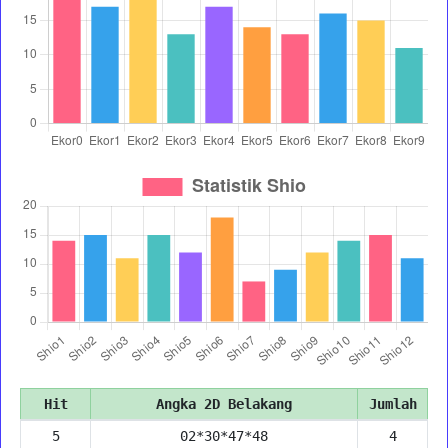
Hit
Angka 2D Belakang
Jumlah
5
02*30*47*48
4