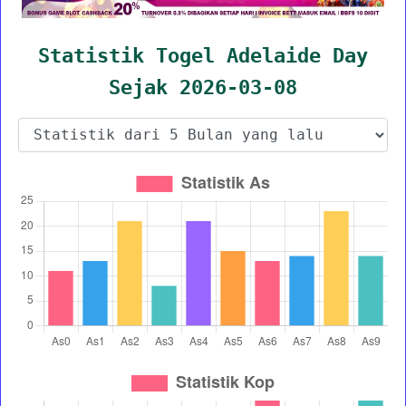
Statistik Togel Adelaide Day
Sejak 2026-03-08