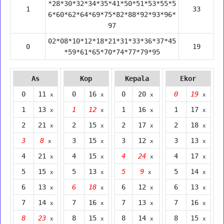
*28*30*32*34*35*41*50*51*53*55*5
1
33
6*60*62*64*69*75*82*88*92*93*96*
97
02*08*10*12*18*21*31*33*36*37*45
0
19
*59*61*65*70*74*77*79*95
As
Kop
Kepala
Ekor
0
11
0
16
0
20
0
19
x
x
x
x
1
13
1
12
1
16
1
17
x
x
x
x
2
21
2
15
2
17
2
18
x
x
x
x
3
8
3
15
3
12
3
13
x
x
x
x
4
21
4
15
4
24
4
17
x
x
x
x
5
15
5
13
5
9
5
14
x
x
x
x
6
13
6
18
6
12
6
13
x
x
x
x
7
14
7
16
7
13
7
16
x
x
x
x
8
23
8
15
8
14
8
15
x
x
x
x