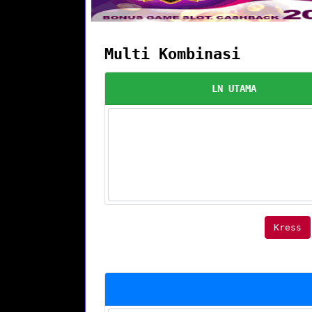
Multi Kombinasi
LN UTAMA