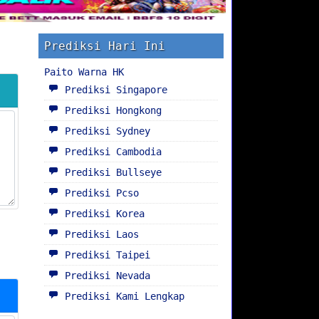
Prediksi Hari Ini
Paito Warna HK
Prediksi Singapore
Prediksi Hongkong
Prediksi Sydney
Prediksi Cambodia
Prediksi Bullseye
Prediksi Pcso
Prediksi Korea
Prediksi Laos
Prediksi Taipei
Prediksi Nevada
Prediksi Kami Lengkap