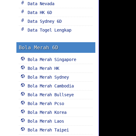
Data Nevada
Data HK 6D
Data Sydney 6D
Data Togel Lengkap
Bola Merah 6D
Bola Merah Singapore
Bola Merah HK
Bola Merah Sydney
Bola Merah Cambodia
Bola Merah Bullseye
Bola Merah Pcso
Bola Merah Korea
Bola Merah Laos
Bola Merah Taipei