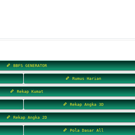
BBFS GENERATOR
Rumus Harian
Rekap Kumat
Rekap Angka 3D
Rekap Angka 2D
Pola Dasar All