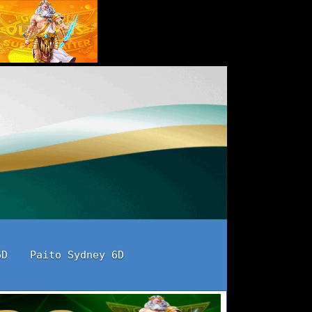
6D
Paito Sydney 6D