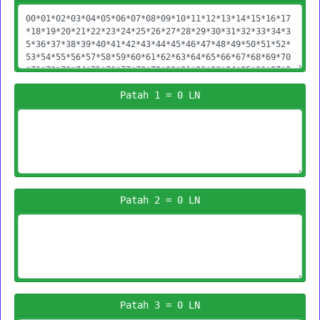
Patah 1 = 0 LN
Patah 2 = 0 LN
Patah 3 = 0 LN