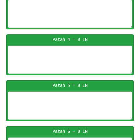
Patah 4 = 0 LN
Patah 5 = 0 LN
Patah 6 = 0 LN