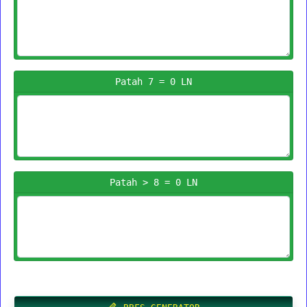
Patah 7 = 0 LN
Patah > 8 = 0 LN