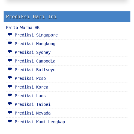
Prediksi Hari Ini
Paito Warna HK
Prediksi Singapore
Prediksi Hongkong
Prediksi Sydney
Prediksi Cambodia
Prediksi Bullseye
Prediksi Pcso
Prediksi Korea
Prediksi Laos
Prediksi Taipei
Prediksi Nevada
Prediksi Kami Lengkap