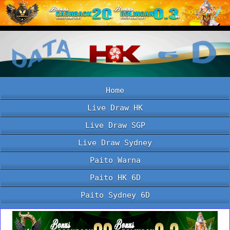
Home
Live Draw HK
Live Draw SGP
Live Draw Sydney
Paito Warna
Paito HK 6D
Paito Sydney 6D