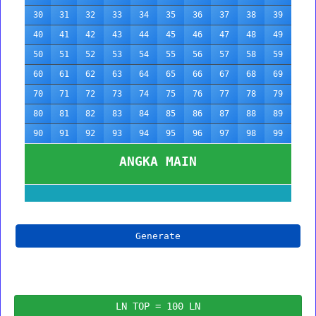
30
31
32
33
34
35
36
37
38
39
40
41
42
43
44
45
46
47
48
49
50
51
52
53
54
55
56
57
58
59
60
61
62
63
64
65
66
67
68
69
70
71
72
73
74
75
76
77
78
79
80
81
82
83
84
85
86
87
88
89
90
91
92
93
94
95
96
97
98
99
ANGKA MAIN
Generate
Reset
LN TOP = 100 LN