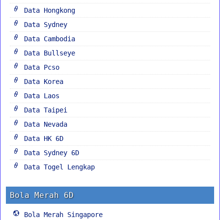
Data Hongkong
Data Sydney
Data Cambodia
Data Bullseye
Data Pcso
Data Korea
Data Laos
Data Taipei
Data Nevada
Data HK 6D
Data Sydney 6D
Data Togel Lengkap
Bola Merah 6D
Bola Merah Singapore