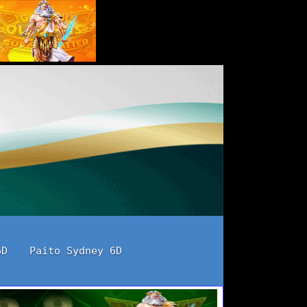
6D
Paito Sydney 6D