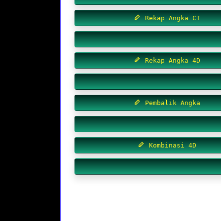
Rekap Angka CT
Rekap Angka 4D
Pembalik Angka
Kombinasi 4D