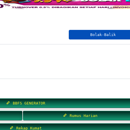
Seleksi
Bolak-Balik
BBFS GENERATOR
Rumus Harian
Rekap Kumat