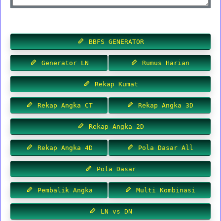
BBFS GENERATOR
Generator LN
Rumus Harian
Rekap Kumat
Rekap Angka CT
Rekap Angka 3D
Rekap Angka 2D
Rekap Angka 4D
Pola Dasar All
Pola Dasar
Pembalik Angka
Multi Kombinasi
LN vs DN