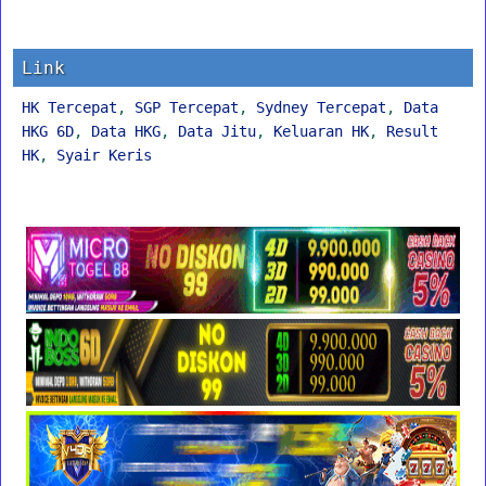
Link
HK Tercepat
,
SGP Tercepat
,
Sydney Tercepat
,
Data
HKG 6D
,
Data HKG
,
Data Jitu
,
Keluaran HK
,
Result
HK
,
Syair Keris