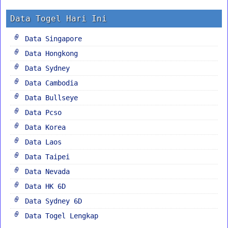
Data Togel Hari Ini
Data Singapore
Data Hongkong
Data Sydney
Data Cambodia
Data Bullseye
Data Pcso
Data Korea
Data Laos
Data Taipei
Data Nevada
Data HK 6D
Data Sydney 6D
Data Togel Lengkap