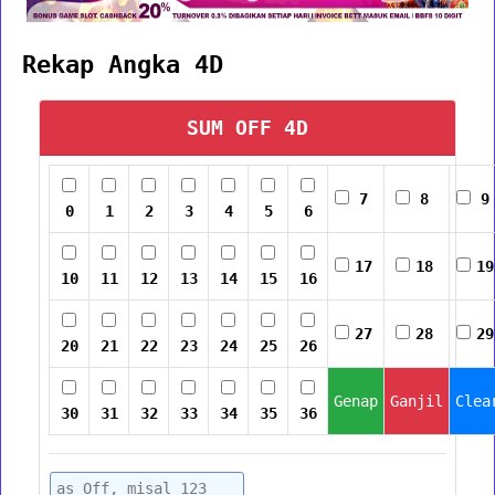
Rekap Angka 4D
SUM OFF 4D
7
8
9
0
1
2
3
4
5
6
17
18
19
10
11
12
13
14
15
16
27
28
29
20
21
22
23
24
25
26
Genap
Ganjil
Clea
30
31
32
33
34
35
36