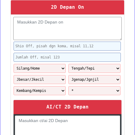
2D Depan On
AI/CT 2D Depan