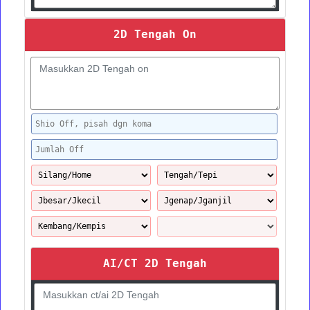
2D Tengah On
AI/CT 2D Tengah