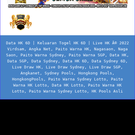
Data HK 6D | Keluaran Togel HK 6D | Live HK
Â©
2022
Virdsam
,
Angka Net
,
Paito Warna HK
,
Nagasaon
,
Naga
Saon
,
Paito Warna Sydney
,
Paito Warna SGP
,
Data HK
,
Data SGP
,
Data Sydney
,
Data HK 6D
,
Data Sydney 6D
,
Live Draw HK
,
Live Draw Sydney
,
Live Draw SGP
,
Angkanet
,
Sydney Pools
,
Hongkong Pools
,
HongkongPools
,
Paito Warna Sydney Lotto
,
Paito
Warna HK Lotto
,
Data HK Lotto
,
Paito Warna HK
Lotto
,
Paito Warna Sydney Lotto
,
HK Pools Asli