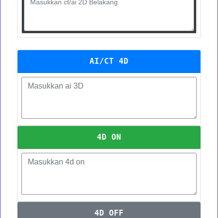
AI/CT 4D
4D ON
4D OFF