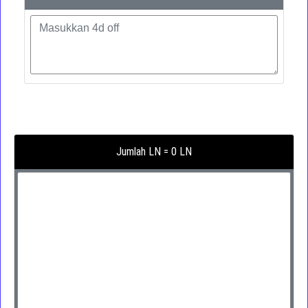
Generate
Jumlah LN = 0 LN