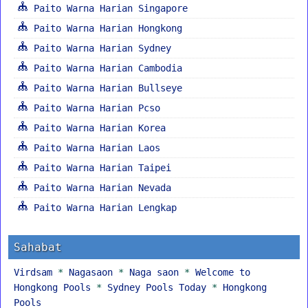
Paito Warna Harian Singapore
Paito Warna Harian Hongkong
Paito Warna Harian Sydney
Paito Warna Harian Cambodia
Paito Warna Harian Bullseye
Paito Warna Harian Pcso
Paito Warna Harian Korea
Paito Warna Harian Laos
Paito Warna Harian Taipei
Paito Warna Harian Nevada
Paito Warna Harian Lengkap
Sahabat
Virdsam
*
Nagasaon
*
Naga saon
*
Welcome to
Hongkong Pools
*
Sydney Pools Today
*
Hongkong
Pools