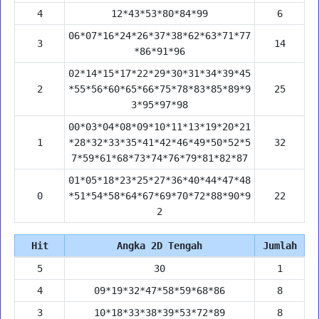
4
12*43*53*80*84*99
6
06*07*16*24*26*37*38*62*63*71*77
3
14
*86*91*96
02*14*15*17*22*29*30*31*34*39*45
2
*55*56*60*65*66*75*78*83*85*89*9
25
3*95*97*98
00*03*04*08*09*10*11*13*19*20*21
1
*28*32*33*35*41*42*46*49*50*52*5
32
7*59*61*68*73*74*76*79*81*82*87
01*05*18*23*25*27*36*40*44*47*48
0
*51*54*58*64*67*69*70*72*88*90*9
22
2
Hit
Angka 2D Tengah
Jumlah
5
30
1
4
09*19*32*47*58*59*68*86
8
3
10*18*33*38*39*53*72*89
8