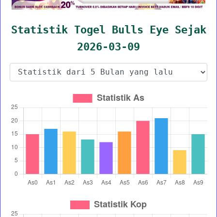
Statistik Togel Bulls Eye Sejak
2026-03-09