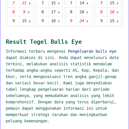
7
21
7
15
7
14
7
15
x
x
x
x
8
9
8
17
8
20
8
10
x
x
x
x
9
15
9
10
9
24
9
15
x
x
x
x
Result Togel Bulls Eye
Informasi terbaru mengenai
Pengeluaran bulls eye
dapat diakses di sini. Anda dapat menelusuri data
terkini, melakukan analisis statistik mendalam
terhadap angka-angka seperti AS, Kop, Kepala, dan
Ekor, serta mengevaluasi tren angka ganjil-genap
dan variasi besar-kecil. Kami juga menyediakan
tabel lengkap pengeluaran harian dari periode
sebelumnya, yang memudahkan analisis yang lebih
komprehensif. Dengan data yang terus diperbarui,
pemain dapat menggunakan informasi ini untuk
memperkuat strategi taruhan dan meningkatkan
peluang kemenangan.