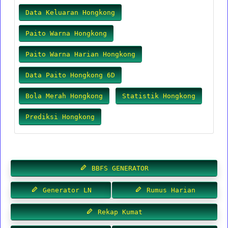
Data Keluaran Hongkong
Paito Warna Hongkong
Paito Warna Harian Hongkong
Data Paito Hongkong 6D
Bola Merah Hongkong
Statistik Hongkong
Prediksi Hongkong
BBFS GENERATOR
Generator LN
Rumus Harian
Rekap Kumat