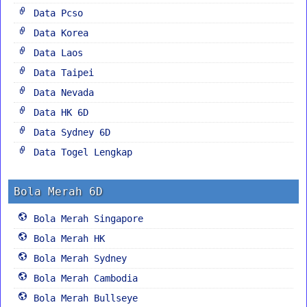
Data Pcso
Data Korea
Data Laos
Data Taipei
Data Nevada
Data HK 6D
Data Sydney 6D
Data Togel Lengkap
Bola Merah 6D
Bola Merah Singapore
Bola Merah HK
Bola Merah Sydney
Bola Merah Cambodia
Bola Merah Bullseye