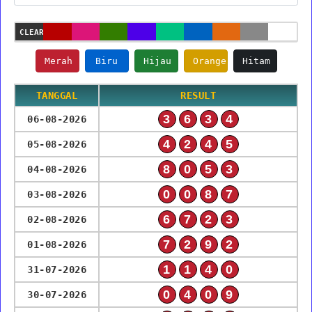
CLEAR
Merah
Biru
Hijau
Orange
Hitam
TANGGAL
RESULT
3
6
3
4
06-08-2026
4
2
4
5
05-08-2026
8
0
5
3
04-08-2026
0
0
8
7
03-08-2026
6
7
2
3
02-08-2026
7
2
9
2
01-08-2026
1
1
4
0
31-07-2026
0
4
0
9
30-07-2026