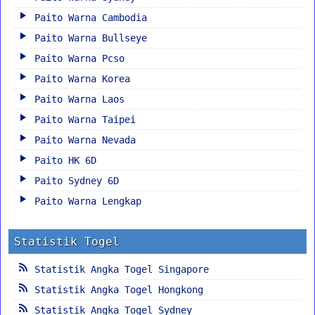
Paito Warna Cambodia
Paito Warna Bullseye
Paito Warna Pcso
Paito Warna Korea
Paito Warna Laos
Paito Warna Taipei
Paito Warna Nevada
Paito HK 6D
Paito Sydney 6D
Paito Warna Lengkap
Statistik Togel
Statistik Angka Togel Singapore
Statistik Angka Togel Hongkong
Statistik Angka Togel Sydney