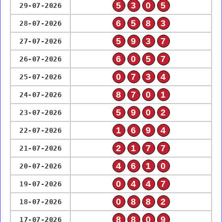
5
3
0
5
29-07-2026
6
5
8
3
28-07-2026
5
9
3
7
27-07-2026
6
0
5
7
26-07-2026
0
7
3
4
25-07-2026
8
7
0
1
24-07-2026
5
9
0
2
23-07-2026
1
6
9
4
22-07-2026
2
1
7
7
21-07-2026
4
6
1
0
20-07-2026
0
4
4
7
19-07-2026
0
8
8
2
18-07-2026
8
8
0
9
17-07-2026