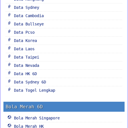
Data Sydney
Data Cambodia
Data Bullseye
Data Pcso
Data Korea
Data Laos
Data Taipei
Data Nevada
Data HK 6D
Data Sydney 6D
Data Togel Lengkap
Bola Merah 6D
Bola Merah Singapore
Bola Merah HK