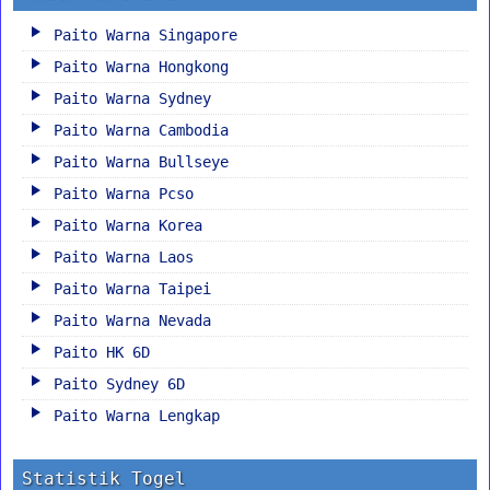
Paito Warna Singapore
Paito Warna Hongkong
Paito Warna Sydney
Paito Warna Cambodia
Paito Warna Bullseye
Paito Warna Pcso
Paito Warna Korea
Paito Warna Laos
Paito Warna Taipei
Paito Warna Nevada
Paito HK 6D
Paito Sydney 6D
Paito Warna Lengkap
Statistik Togel