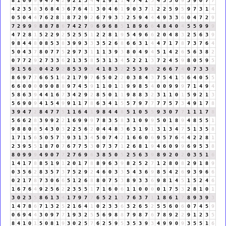
8
1
0
9
9
9
4
7
4
2
9
2
1
3
4
4
1
9
1
1
4
7
4
1
5
4
3
3
6
9
5
9
0
7
7
4
2
3
5
8
3
6
8
4
3
6
7
6
4
1
3
0
4
6
1
9
0
3
7
1
2
2
5
9
5
9
7
3
1
4
0
5
0
4
4
7
6
2
8
1
8
7
2
9
2
6
7
9
3
3
2
5
9
4
4
4
9
3
3
6
0
4
7
2
9
7
2
9
9
9
8
8
7
8
6
7
4
2
7
9
6
9
6
8
5
1
8
9
6
6
4
8
4
0
4
5
5
9
9
9
4
7
2
8
1
5
2
2
9
2
5
2
5
5
1
2
2
8
1
9
5
4
9
6
6
2
0
4
8
3
2
5
6
3
9
9
8
4
4
8
0
8
5
3
8
3
9
9
3
3
3
5
2
6
8
6
6
3
1
4
4
7
1
7
8
7
3
7
6
4
5
0
4
3
7
8
0
7
7
5
2
9
7
3
1
1
1
3
9
3
8
0
4
9
4
5
1
4
2
6
5
6
3
8
2
0
7
7
2
9
2
7
3
3
6
2
1
3
5
8
5
3
1
3
4
5
2
2
1
3
7
2
4
5
9
8
0
5
9
5
9
1
5
6
2
0
4
2
9
2
8
5
3
9
3
4
1
8
3
2
2
5
3
9
3
2
6
6
7
4
0
7
3
3
6
8
6
9
7
7
6
6
5
1
6
2
1
7
9
7
6
5
0
2
2
0
3
8
4
3
7
5
4
1
5
6
4
0
5
5
6
6
0
0
0
0
9
0
8
8
9
7
4
5
9
1
1
0
1
1
9
9
8
5
4
0
0
9
9
9
7
1
4
9
4
5
8
6
3
9
4
4
1
6
7
3
4
2
9
2
8
5
0
1
1
9
8
8
3
2
3
1
1
0
1
5
9
2
1
3
5
6
9
0
9
4
1
5
4
9
9
1
1
7
8
6
3
4
1
5
5
7
9
7
7
7
7
5
7
3
4
9
1
7
8
3
9
4
7
2
8
4
7
7
5
1
1
6
4
1
9
8
4
4
8
5
1
0
5
5
9
3
0
7
7
1
1
1
7
8
5
6
6
2
8
3
9
9
2
2
1
6
9
9
9
7
8
3
5
8
3
1
0
9
9
5
0
1
8
9
4
8
5
5
1
9
8
8
0
8
5
4
3
0
3
2
2
5
6
2
0
4
4
8
3
6
3
1
9
1
3
1
3
4
7
5
1
3
5
8
1
7
1
5
6
5
0
5
7
3
9
3
1
3
4
5
0
7
4
2
1
6
6
0
6
9
5
7
6
4
4
2
2
8
1
2
3
9
5
5
1
8
7
0
7
6
7
7
5
3
0
7
3
7
1
2
6
8
1
9
4
6
0
9
9
6
9
5
3
8
8
0
9
9
9
4
9
0
7
7
2
7
6
9
6
3
8
5
0
5
2
5
6
3
9
8
9
2
0
2
0
3
5
1
6
1
4
1
7
8
8
5
1
9
1
2
0
1
7
8
8
9
6
3
9
8
2
5
2
7
1
2
8
0
8
2
9
1
8
9
0
3
5
6
2
8
3
5
7
3
7
5
2
9
2
4
6
0
3
3
5
4
3
6
9
8
5
4
2
6
9
3
9
6
6
0
2
1
7
8
7
3
0
6
6
5
1
2
6
8
8
0
7
5
3
8
9
3
3
6
9
8
1
4
5
1
5
2
4
6
1
6
7
6
4
9
2
5
6
2
2
3
5
5
1
7
1
6
0
6
1
1
0
0
0
0
1
7
5
3
2
8
1
0
1
3
0
2
3
5
8
6
1
3
4
1
7
9
7
7
6
5
2
1
3
7
6
3
7
1
1
8
6
1
7
8
9
3
9
3
1
4
7
8
6
7
1
3
2
5
2
1
6
4
1
0
2
3
3
6
3
2
6
5
2
5
5
6
0
6
0
7
4
5
9
0
6
9
4
4
3
0
9
7
7
1
9
3
2
5
5
6
9
8
8
7
9
8
7
6
7
8
9
2
2
9
1
2
3
5
8
4
1
0
1
5
0
8
1
9
3
0
2
5
7
6
2
5
9
5
3
5
3
9
3
4
9
9
0
9
3
5
5
1
6