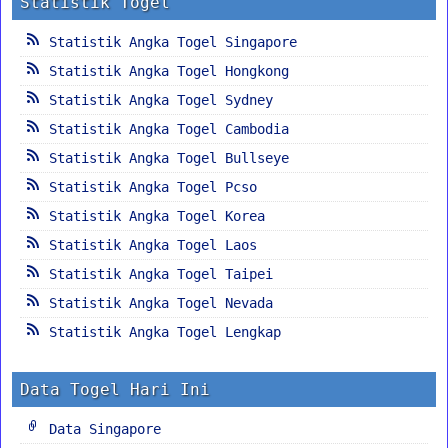
Statistik Togel
Statistik Angka Togel Singapore
Statistik Angka Togel Hongkong
Statistik Angka Togel Sydney
Statistik Angka Togel Cambodia
Statistik Angka Togel Bullseye
Statistik Angka Togel Pcso
Statistik Angka Togel Korea
Statistik Angka Togel Laos
Statistik Angka Togel Taipei
Statistik Angka Togel Nevada
Statistik Angka Togel Lengkap
Data Togel Hari Ini
Data Singapore