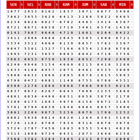
SEN
SEL
RAB
KAM
JUM
SAB
MIN
D
D
D
D
D
D
D
1
6
7
7
5
2
9
5
3
8
8
1
6
2
8
1
8
3
7
1
3
0
7
1
8
6
8
7
7
5
5
4
0
0
0
7
8
6
2
8
3
9
5
3
8
3
6
2
6
8
6
4
1
3
4
3
2
8
9
8
5
0
2
2
4
9
4
0
5
5
0
2
3
4
7
8
0
2
6
8
0
8
2
7
9
6
7
9
2
2
4
4
8
3
2
3
4
1
4
5
6
3
8
7
6
8
7
2
1
3
0
6
7
1
8
6
8
3
8
2
2
7
1
0
1
3
4
0
1
1
6
3
7
6
4
1
4
3
6
9
0
1
4
2
6
7
8
0
7
7
9
6
4
0
4
4
7
1
9
1
1
6
0
1
1
6
2
6
4
1
8
4
2
2
4
3
4
1
1
2
2
9
8
6
5
4
0
8
8
7
2
0
4
3
7
9
5
0
5
5
1
9
0
0
0
8
7
2
1
3
5
3
3
4
7
3
5
1
2
3
4
8
6
8
5
9
1
3
9
3
0
8
5
7
3
5
7
6
2
8
3
3
0
7
7
9
0
4
7
2
5
5
0
1
1
1
3
2
7
9
7
1
9
6
6
6
5
5
4
9
1
5
8
8
7
9
7
0
8
8
1
9
9
5
5
7
2
3
1
4
3
6
5
5
1
9
0
8
3
2
8
6
4
2
6
4
7
1
0
1
3
7
5
6
2
7
9
6
3
9
0
9
5
3
8
9
7
5
0
5
1
9
3
0
3
8
0
5
2
7
7
2
9
6
6
2
4
0
0
0
6
2
4
0
4
9
9
4
6
1
5
1
3
4
7
4
0
6
9
6
0
2
1
5
6
8
4
1
0
1
3
2
8
6
5
1
4
3
3
6
4
1
8
8
7
6
4
5
7
3
2
0
7
5
3
0
4
6
1
7
8
5
3
5
8
3
0
0
9
9
5
8
0
0
0
6
6
3
2
5
1
0
6
6
3
2
8
9
5
5
8
0
7
8
6
1
9
1
5
6
5
9
9
3
3
6
7
9
0
9
0
4
7
2
9
0
0
8
1
9
1
1
4
8
3
6
7
5
5
1
8
7
9
6
6
4
5
5
1
6
0
5
9
0
9
2
2
7
6
4
1
8
9
6
6
3
8
6
6
3
7
0
8
8
7
9
6
5
5
1
0
2
1
9
1
6
8
3
7
1
0
9
7
2
9
8
2
6
7
4
0
6
4
3
7
7
6
9
9
9
2
2
3
5
8
5
8
6
8
5
4
8
0
1
1
6
0
3
6
9
4
4
9
6
6
8
0
3
1
4
0
6
5
0
5
3
0
7
9
7
2
1
7
0
7
5
2
0
9
9
6
1
7
5
3
1
0
9
3
3
4
9
7
8
6
0
1
5
6
2
9
6
7
2
9
3
1
8
5
4
5
7
6
1
7
8
7
9
4
4
0
0
3
9
3
1
9
4
8
3
6
9
8
4
3
8
0
5
7
3
3
4
0
6
6
3
0
6
1
7
2
2
0
4
4
9
0
7
3
1
5
2
3
6
9
0
0
7
9
7
1
7
9
6
6
1
2
5
2
7
8
8
0
2
2
5
9
3
8
2
9
8
1
4
5
8
8
2
0
2
1
2
6
4
1
8
3
0
2
2
5
1
6
6
3
4
7
2
6
8
1
1
8
2
1
6
7
8
0
8
7
8
3
4
7
0
3
1
8
9
8
0
7
6
4
3
0
7
8
6
5
7
2
4
6
2
7
8
7
6
7
4
5
0
5
1
6
8
3
2
6
5
5
3
8
5
4
6
1
7
4
0
2
0
2
5
3
1
5
6
1
0
0
8
8
9
7
3
4
7
0
4
3
1
4
2
0
7
3
1
3
6
4
6
1
6
2
5
8
4
7
5
6
8
5
3
7
0
2
2
5
2
8
4
3
7
4
8
5
4
2
2
1
3
4
0
7
4
8
3
2
0
9
0
9