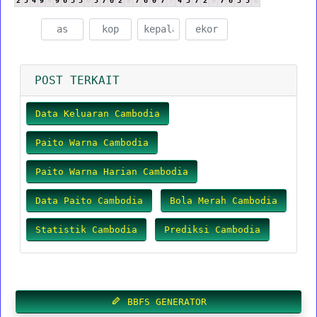
2
5
4
9
4
9
6
3
3
6
5
7
6
2
8
7
6
0
7
7
4
3
7
2
9
7
6
3
5
8
Clear
POST TERKAIT
Data Keluaran Cambodia
Paito Warna Cambodia
Paito Warna Harian Cambodia
Data Paito Cambodia
Bola Merah Cambodia
Statistik Cambodia
Prediksi Cambodia
BBFS GENERATOR