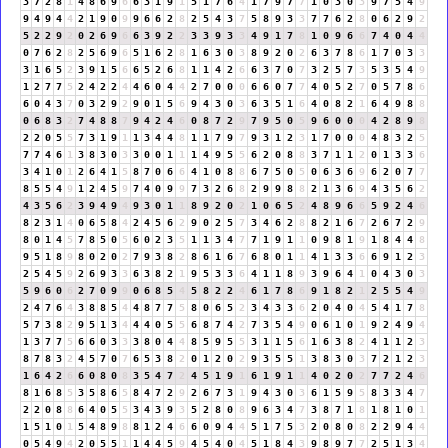
3
7
2
8
1
4
8
6
9
6
6
3
1
9
1
5
1
7
6
4
1
7
9
7
7
1
0
3
0
3
9
7
5
4
9
9
4
9
4
4
2
1
9
0
9
9
6
6
2
8
2
5
4
3
7
5
8
9
3
3
7
7
6
2
8
0
6
2
9
2
5
2
2
9
2
0
2
6
9
6
6
3
9
2
2
3
3
9
3
3
4
9
1
7
8
1
0
9
6
6
7
4
0
4
4
0
7
6
2
8
2
5
6
9
6
5
1
6
2
8
1
6
3
0
3
8
9
2
0
2
6
3
7
8
6
1
7
0
3
3
3
1
6
5
2
3
9
1
5
6
6
5
2
6
8
1
1
4
2
6
6
3
7
0
7
3
2
5
7
3
5
3
5
4
9
1
2
7
7
5
2
4
2
2
4
4
6
0
4
4
2
7
0
0
0
6
6
0
7
7
4
0
5
2
7
0
5
7
8
6
6
0
4
3
7
0
3
2
9
2
9
0
1
5
6
9
4
3
0
3
6
3
5
1
6
4
0
8
2
1
6
4
9
8
8
0
6
8
3
2
7
4
8
8
7
9
4
2
4
6
0
8
7
2
9
7
9
5
0
5
9
6
0
0
0
4
2
8
9
8
2
2
0
5
5
7
3
1
9
1
1
3
4
4
8
1
1
7
9
7
9
3
1
2
3
1
7
0
0
0
4
8
3
2
5
7
7
4
6
1
3
8
3
0
3
3
0
0
1
1
1
4
9
5
5
6
2
0
8
8
3
7
1
1
2
0
1
3
3
6
3
4
1
0
1
2
6
4
1
5
8
7
0
6
6
4
1
0
8
8
6
7
5
0
5
0
6
3
6
9
6
2
0
7
7
8
5
5
4
9
1
2
4
5
9
7
4
0
9
9
7
3
2
6
8
2
9
9
8
8
2
1
3
6
9
4
3
5
6
2
4
3
5
6
2
3
9
4
9
4
9
3
0
1
1
8
9
2
0
2
1
0
6
5
2
4
8
9
6
6
5
9
2
4
6
8
2
3
1
4
0
6
5
8
4
2
4
5
6
2
9
0
2
5
7
3
4
6
2
8
8
2
1
6
7
2
6
7
2
9
8
0
1
4
5
7
8
5
0
5
6
0
2
3
5
1
1
3
4
7
7
1
9
1
1
0
9
8
1
9
1
8
4
4
8
9
5
1
8
9
8
0
2
0
2
7
9
3
8
2
8
6
1
6
7
6
8
0
1
1
4
1
3
3
6
6
9
1
2
3
2
5
4
5
9
2
6
9
3
3
6
3
8
2
1
9
5
3
3
6
4
1
1
8
9
3
9
6
4
1
0
4
3
0
3
5
9
6
0
6
2
7
0
9
9
0
6
8
5
4
5
8
2
2
4
6
1
7
8
6
9
1
8
2
1
2
5
5
4
9
2
4
7
6
4
3
8
8
5
4
4
8
7
7
5
8
0
6
5
2
3
4
3
3
6
2
0
4
0
4
5
4
1
7
8
5
7
3
8
2
9
5
1
3
4
4
4
0
5
5
6
8
7
4
2
7
3
5
4
9
0
6
1
0
1
9
2
4
9
4
1
3
7
7
5
6
6
0
3
3
3
8
0
4
4
8
5
9
5
5
3
1
1
5
6
1
6
3
8
2
4
1
1
2
3
8
7
8
3
2
4
5
7
0
7
6
5
3
8
2
0
1
2
0
2
9
3
5
5
1
3
8
3
0
3
7
2
1
2
3
1
6
4
2
6
6
0
8
0
8
3
5
4
7
2
4
5
1
9
1
6
1
9
1
1
4
0
2
0
2
7
7
2
4
6
8
1
6
8
5
3
5
8
6
5
8
4
7
2
9
2
6
7
3
1
9
4
3
0
3
6
1
5
9
5
8
3
3
4
7
2
2
0
8
8
6
4
0
5
5
3
4
3
9
3
5
2
8
0
8
9
6
3
4
7
3
8
7
1
8
1
8
1
0
1
1
5
1
0
1
5
4
8
9
8
8
1
2
4
6
6
0
9
4
4
5
1
7
5
3
2
0
8
0
8
2
2
9
4
4
0
5
4
9
4
2
0
5
5
1
1
4
4
5
9
4
5
4
0
4
5
1
8
4
3
9
8
9
7
7
2
5
1
3
4