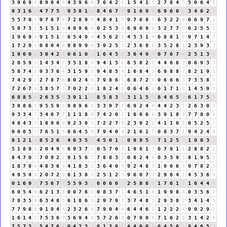
3
9
6
9
6
8
9
0
4
4
4
3
9
6
6
7
6
4
2
6
1
5
4
1
5
2
7
8
4
3
5
0
6
4
1
9
3
1
6
7
4
7
7
5
3
9
3
8
1
9
8
4
6
7
4
9
1
6
9
6
6
9
6
0
6
3
4
6
2
8
5
5
7
0
7
9
7
8
7
6
7
2
8
9
8
4
8
4
1
5
9
7
6
8
5
6
3
2
2
4
0
6
9
7
7
5
8
7
3
1
5
1
5
1
6
4
9
9
6
6
0
2
5
3
8
6
9
0
9
9
3
2
7
7
5
6
2
5
5
1
1
9
6
9
6
9
1
5
1
6
6
5
4
9
4
4
5
6
2
8
4
5
3
1
4
6
8
8
1
9
9
7
1
4
5
1
7
2
0
2
0
8
0
4
4
9
8
9
9
9
3
9
2
5
7
2
3
6
9
6
3
5
2
8
1
2
3
9
3
3
1
9
0
0
0
3
0
4
2
6
0
6
1
0
1
1
6
4
5
9
3
6
4
9
4
0
7
6
7
4
2
5
1
3
4
2
0
5
9
5
1
4
3
4
7
3
5
1
8
9
9
4
1
5
6
6
5
8
2
1
4
4
6
6
3
0
6
9
3
3
5
8
7
4
2
9
3
7
6
4
3
1
5
9
5
9
4
8
5
4
1
6
8
4
3
6
9
8
8
7
8
2
1
9
1
7
4
2
9
2
2
7
8
7
6
8
0
2
4
6
7
9
8
6
5
6
8
7
2
9
0
6
6
6
3
7
3
5
8
4
7
2
6
7
4
3
8
5
7
3
7
0
2
2
4
1
8
2
4
6
0
6
4
6
1
6
1
7
1
8
1
4
5
9
5
6
8
8
5
4
2
6
3
5
8
3
9
1
1
2
8
5
8
3
2
3
1
1
5
6
8
4
6
5
2
6
1
7
5
3
3
0
8
6
5
9
5
5
9
5
9
8
9
6
6
3
3
9
7
7
6
9
2
4
6
4
4
2
3
5
2
6
3
0
3
9
3
3
4
7
3
4
0
7
7
1
1
1
8
9
7
4
2
0
2
1
6
0
6
6
3
9
1
8
9
7
7
8
0
8
4
8
4
3
7
1
8
9
6
6
9
2
3
0
3
7
2
2
7
9
2
3
9
2
2
4
1
1
0
1
0
5
2
5
7
0
0
0
5
5
7
6
5
1
6
8
6
4
5
9
7
9
4
0
4
2
1
6
1
7
0
8
3
7
1
9
4
2
4
6
8
1
2
1
3
8
5
2
6
8
4
6
3
5
8
4
5
0
1
1
0
9
9
5
5
7
1
2
5
7
1
9
0
3
3
5
1
8
9
8
2
0
4
9
4
6
9
3
7
1
0
5
7
6
4
1
9
6
1
7
0
7
9
1
1
2
8
8
2
1
8
4
7
0
7
7
0
9
2
2
9
1
5
6
2
7
8
8
3
2
0
8
2
4
6
0
3
3
9
3
8
1
9
5
5
1
8
7
8
6
4
8
3
6
9
4
1
8
3
2
3
6
4
0
4
9
2
4
8
3
1
9
6
6
3
9
7
8
2
1
4
9
5
4
9
2
0
7
2
9
6
1
3
8
2
2
5
1
2
3
9
6
0
7
7
2
9
6
4
1
4
5
3
6
9
0
1
6
9
6
7
5
6
7
4
5
5
9
3
3
6
0
6
6
3
2
5
8
6
5
1
7
6
1
7
1
6
4
4
8
6
0
5
4
9
6
2
1
3
4
0
0
7
6
4
0
8
3
7
1
4
6
5
1
6
1
9
9
8
8
0
3
5
6
2
7
8
3
5
8
6
3
4
8
3
6
1
8
6
5
2
9
7
9
7
3
7
4
8
3
2
9
3
8
2
3
4
1
4
5
7
7
9
8
8
9
1
9
4
4
2
3
2
6
8
7
9
0
4
4
6
4
4
6
1
1
2
2
2
4
9
0
2
9
2
1
6
1
4
5
7
5
3
6
9
5
6
9
4
4
5
7
2
6
8
0
7
9
0
9
7
1
6
2
8
3
1
4
2
6
7
5
7
3
1
5
4
7
6
4
0
4
2
3
5
8
1
2
8
1
4
4
0
0
0
6
4
5
6
2
8
4
6
5
2