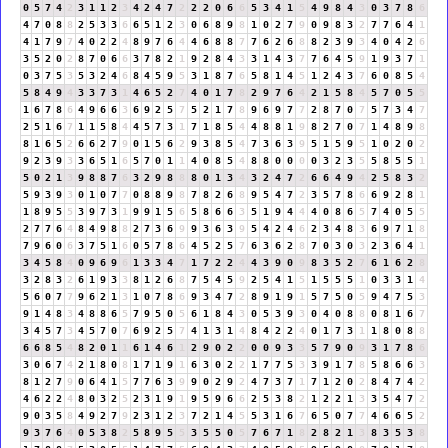
0
5
7
4
2
3
1
1
2
3
4
2
4
7
2
2
2
0
6
6
5
3
4
1
5
4
9
8
4
3
0
3
7
8
6
4
7
0
8
8
2
5
3
3
6
6
5
1
2
3
0
6
8
9
8
1
0
2
7
9
0
9
8
3
2
7
7
6
4
1
4
1
7
9
7
4
0
2
2
4
8
9
7
6
4
4
6
8
8
7
7
6
2
6
8
8
2
3
9
3
4
0
4
2
6
3
5
2
0
2
8
7
0
6
6
3
7
8
2
1
9
2
8
4
3
3
1
4
3
7
7
6
4
5
9
1
9
3
7
1
0
3
7
5
3
5
3
2
4
6
8
4
5
9
5
3
1
8
7
6
5
8
1
4
5
1
2
4
3
7
6
0
8
5
4
5
8
4
9
4
3
3
7
3
1
4
6
5
2
7
4
0
1
7
8
2
9
7
6
4
2
1
5
8
4
5
7
0
5
5
1
6
7
8
6
4
9
6
6
3
6
9
2
5
7
5
2
1
7
8
9
6
9
7
7
2
8
7
0
7
5
7
3
4
7
2
5
1
6
7
1
1
5
8
4
4
5
7
3
1
7
1
8
5
4
4
8
8
1
9
8
2
7
0
7
1
4
8
9
8
8
1
6
5
2
6
6
2
7
9
0
1
5
6
2
9
3
8
5
4
7
3
6
3
9
5
1
5
9
5
1
0
2
0
2
9
2
3
9
3
3
6
5
1
6
5
7
0
1
1
4
0
8
5
4
8
8
0
0
0
0
3
2
3
5
5
8
5
5
1
5
0
2
1
3
9
8
8
7
6
3
2
9
8
8
8
0
1
3
4
3
2
4
7
2
6
6
4
9
4
2
5
8
3
2
5
9
3
9
3
0
1
0
7
7
0
8
8
9
8
7
8
2
6
8
9
5
4
7
2
3
5
7
8
6
6
9
2
8
1
1
8
9
5
5
3
9
7
3
1
9
9
1
5
6
5
8
6
6
3
5
1
9
4
4
4
0
8
6
5
7
4
0
5
5
2
7
7
6
4
8
4
9
8
8
2
7
3
6
9
9
3
6
3
9
5
4
2
4
6
2
3
4
8
3
6
9
7
1
8
7
9
6
0
6
3
7
5
1
6
0
5
7
8
6
4
5
2
5
7
6
3
6
2
8
7
0
3
0
3
2
3
6
4
1
3
4
5
8
4
0
9
6
9
6
1
3
3
4
7
1
7
2
2
4
4
3
9
0
9
8
3
5
2
7
6
1
6
2
8
3
2
8
3
2
6
1
9
3
3
8
1
2
6
8
7
5
4
5
9
2
5
4
1
5
1
5
5
5
1
0
3
3
1
4
5
6
0
7
7
9
6
2
1
3
1
0
7
8
6
9
3
4
7
2
8
9
1
9
1
5
7
5
0
5
9
4
7
5
3
9
1
4
8
3
4
8
8
6
5
7
9
5
0
5
6
1
8
4
3
0
5
3
9
3
0
4
0
8
8
0
8
1
6
7
3
4
5
7
3
4
5
7
0
7
6
9
2
5
7
4
1
3
1
4
8
4
2
2
4
0
1
7
3
1
1
8
0
8
8
6
6
8
5
4
8
2
0
1
1
6
1
4
6
1
2
9
0
2
2
0
0
9
3
3
5
7
9
0
9
3
1
7
8
6
3
0
6
7
4
2
1
8
0
8
1
7
1
9
1
6
3
0
2
2
1
7
7
5
3
3
9
1
7
8
5
8
6
6
3
8
1
2
7
9
0
6
4
1
5
7
7
6
3
9
9
0
2
9
2
4
7
3
7
1
7
1
2
0
2
8
4
7
4
2
4
6
2
2
4
8
0
3
2
5
2
3
1
9
1
9
5
9
6
6
2
5
3
8
2
1
2
2
1
3
3
5
4
7
2
9
0
3
5
8
4
9
2
7
9
2
3
1
2
3
7
2
1
4
5
5
3
1
6
7
6
5
0
7
7
4
6
6
5
2
9
3
7
6
4
0
5
3
8
2
5
8
9
5
5
3
5
5
0
5
7
6
7
1
8
2
8
2
1
3
8
3
5
3
8