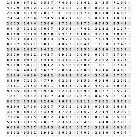
1
4
8
9
8
6
7
6
1
7
0
5
5
7
3
7
4
0
8
8
2
8
4
1
5
2
4
2
5
7
7
1
9
9
9
4
2
2
9
2
8
9
2
2
4
7
1
2
3
5
7
3
8
2
1
2
2
8
9
8
8
0
2
3
5
2
3
4
4
8
2
0
6
8
5
4
1
4
9
4
7
0
5
7
3
4
1
8
9
8
1
7
7
0
7
8
0
7
8
6
4
6
9
2
2
7
4
5
4
9
1
7
5
6
2
3
7
4
5
9
9
0
2
9
2
6
6
1
5
6
8
8
9
3
3
1
9
3
1
4
2
6
5
3
8
2
6
4
4
8
3
3
0
0
0
1
7
5
8
4
0
1
7
3
1
6
7
4
3
7
2
5
4
1
5
0
4
4
3
7
5
1
6
2
8
7
6
6
7
4
1
3
0
1
1
4
7
4
1
5
2
1
2
2
4
8
1
2
7
9
8
4
5
0
5
4
7
1
9
1
3
0
7
8
6
9
4
4
7
2
5
1
0
8
8
4
0
7
6
4
5
0
6
6
3
5
3
9
3
3
0
8
1
7
8
3
0
7
4
2
8
9
7
7
5
8
8
5
6
2
7
4
7
9
7
3
9
9
3
3
8
8
3
7
1
8
5
2
1
3
3
8
7
1
8
4
9
2
3
5
7
8
4
1
5
1
1
5
9
5
2
2
4
3
7
2
0
9
9
9
1
8
2
7
9
8
4
3
2
5
9
5
9
6
6
3
8
3
3
6
6
5
2
0
2
5
2
3
9
3
5
5
7
9
7
0
9
3
1
4
0
4
2
7
9
6
9
5
3
8
2
6
0
9
9
0
7
9
7
7
5
7
9
4
4
6
3
6
6
3
0
9
5
7
3
3
4
1
5
6
9
3
6
0
6
7
2
9
0
9
2
0
2
2
4
1
3
7
3
1
9
5
1
0
1
5
8
2
1
3
6
0
1
2
3
5
5
3
6
9
0
3
8
4
3
1
0
2
1
3
8
7
6
4
1
2
5
5
6
2
4
8
9
3
3
0
6
3
7
1
6
8
8
4
3
2
0
8
3
2
3
7
1
6
7
4
4
6
5
2
2
9
2
4
6
4
9
0
0
0
5
6
4
2
6
6
8
8
2
1
7
6
4
4
8
3
5
6
9
6
5
7
5
6
2
8
1
6
9
6
7
1
3
3
6
4
7
7
9
7
9
2
9
8
8
0
1
5
9
5
6
9
1
6
7
3
2
5
6
2
7
5
6
1
7
2
4
3
3
6
5
9
8
1
9
4
0
6
3
9
2
0
8
0
8
4
3
0
3
3
7
0
9
3
3
9
7
8
5
4
0
4
0
9
9
8
9
2
6
8
6
2
1
4
5
6
6
9
9
9
8
9
3
7
1
2
5
7
4
2
1
0
1
1
2
5
3
6
2
8
1
3
6
7
4
4
8
3
0
3
7
0
2
3
5
0
4
3
5
8
8
1
5
4
9
8
0
5
2
7
2
5
8
9
8
9
2
4
0
4
1
6
7
8
6
0
2
1
1
2
7
9
0
2
2
2
3
7
8
6
0
2
0
4
4
1
7
9
8
8
9
3
6
7
4
7
3
7
3
1
2
6
3
8
2
0
9
8
3
2
5
6
6
1
7
3
8
4
6
1
6
0
8
7
6
4
3
3
9
3
1
7
0
3
3
9
1
5
7
3
2
9
1
4
5
5
2
9
0
9
7
5
0
6
6
3
4
7
5
3
8
0
6
2
8
1
6
4
3
7
9
3
9
1
1
0
1
2
6
8
8
5
3
7
1
5
9
6
3
9
2
3
8
5
4
7
0
5
7
3
8
3
6
7
4
2
5
4
5
9
1
9
4
0
4
7
2
7
5
3
0
6
8
8
7
5
7
0
7
7
7
2
4
3
7
6
4
1
0
1
5
5
7
3
1
3
1
2
8
1
6
8
6
5
2
8
8
5
2
7
9
3
5
1
6
1
9
8
2
1
3
6
2
2
4
7
4
0
5
5
2
6
8
0
8
6
0
3
4
7