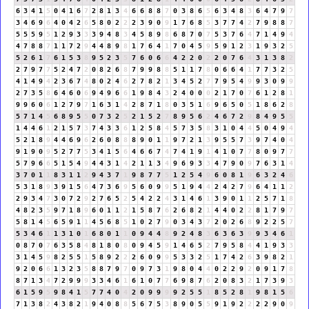
6
3
4
1
5
0
4
1
6
7
2
8
1
3
4
6
6
8
8
7
0
3
8
6
5
6
3
4
8
3
6
4
7
9
7
3
4
6
9
6
4
0
4
2
6
5
8
0
2
2
2
3
9
0
9
1
7
6
8
5
3
7
7
4
2
7
9
8
8
7
5
5
5
9
5
1
2
9
3
3
3
9
4
8
3
4
5
8
9
8
6
8
7
0
7
5
3
7
6
4
7
1
4
9
4
4
7
8
8
7
1
1
7
2
9
4
4
8
9
8
1
7
6
4
1
7
0
4
5
9
5
9
1
2
3
1
9
3
2
5
5
2
6
1
7
6
1
5
3
8
9
5
2
3
5
7
6
0
6
6
4
2
2
0
2
2
0
7
6
4
3
1
3
8
2
2
7
9
7
7
5
2
4
7
2
0
8
2
6
8
7
9
9
8
8
5
1
1
7
8
0
6
6
4
1
7
7
3
2
5
4
1
4
9
4
2
3
6
7
4
8
0
2
4
6
2
7
8
2
1
3
4
5
2
7
7
9
5
4
9
9
3
0
9
9
2
7
3
5
8
6
4
6
0
6
9
4
9
6
6
1
9
8
4
3
2
4
0
0
0
2
1
7
0
7
6
1
2
8
1
9
9
6
0
6
1
2
7
9
7
1
6
3
1
4
2
8
7
1
8
0
3
5
1
6
9
6
5
0
5
1
8
6
2
8
5
7
1
4
5
6
8
9
5
5
0
7
3
2
5
2
1
5
2
7
8
9
5
6
2
4
6
7
2
9
8
4
9
5
5
1
4
4
6
1
2
1
5
7
3
7
4
3
3
6
1
2
5
8
4
5
7
3
5
8
3
1
0
4
4
5
0
4
9
4
5
2
1
8
9
4
4
6
9
6
2
6
0
8
8
8
9
0
1
1
9
7
2
1
3
9
5
5
7
3
9
7
4
0
4
9
1
9
0
9
5
2
7
7
5
3
4
1
5
6
4
6
6
7
4
7
4
1
9
1
4
1
0
7
7
8
0
9
7
7
5
7
9
6
6
5
1
5
4
9
4
4
3
1
4
2
1
1
3
4
9
6
9
3
3
4
7
9
0
9
7
6
3
1
4
3
7
0
1
1
8
3
1
1
2
9
4
3
7
1
9
8
7
7
5
1
2
5
4
9
6
0
8
1
9
6
3
2
4
6
5
3
1
8
9
3
9
1
5
6
4
7
3
6
9
5
6
0
9
9
5
1
9
4
4
2
4
2
7
9
6
4
1
1
2
2
9
3
4
7
3
0
7
2
9
2
7
6
5
2
5
4
2
2
4
3
1
4
6
1
3
9
0
1
1
2
5
7
1
8
4
8
2
3
5
9
7
1
8
9
6
0
1
1
2
1
5
8
7
6
2
6
8
2
1
4
4
0
2
2
8
1
7
9
7
5
8
1
4
5
6
5
9
1
1
4
5
6
8
5
1
0
2
7
9
0
3
4
3
7
2
0
2
6
8
9
2
2
5
7
5
3
4
6
1
1
3
1
0
1
6
8
0
1
1
0
9
4
4
8
9
2
4
8
3
6
3
6
3
9
9
3
4
6
1
0
8
7
0
7
6
3
5
8
4
8
1
8
0
8
0
9
4
5
9
1
4
6
5
2
7
9
5
8
4
4
1
9
3
3
3
1
4
5
9
8
2
5
5
1
5
8
9
2
2
2
6
0
9
9
5
3
3
2
5
1
7
4
2
6
3
9
8
2
1
9
2
0
6
6
1
3
2
3
5
8
8
7
9
7
0
9
7
3
1
9
8
0
4
4
0
2
2
9
2
0
9
1
7
8
8
7
1
3
4
7
2
9
9
9
3
3
4
6
1
6
1
0
7
7
6
9
8
7
6
2
0
8
3
2
1
7
3
9
3
6
1
5
9
5
9
8
4
1
5
7
7
4
0
4
2
0
9
9
9
9
2
5
5
1
8
5
2
8
1
9
8
1
5
6
7
1
3
8
2
4
3
8
2
1
9
4
0
8
8
5
6
7
5
3
8
9
0
5
5
9
1
9
2
2
2
2
9
0
9