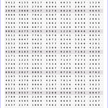
5
4
1
2
3
4
1
5
5
1
0
5
1
7
8
6
3
0
1
1
6
0
3
5
8
0
0
2
7
9
1
5
2
9
2
6
1
9
6
6
0
2
5
5
1
2
7
8
0
8
6
0
9
6
6
4
6
7
5
3
2
8
4
6
1
3
0
9
4
4
2
0
4
8
3
3
0
6
0
6
4
2
4
7
2
5
2
7
8
6
8
8
2
0
2
6
8
6
5
2
4
6
4
5
9
4
0
6
9
6
5
9
8
7
6
7
0
4
2
6
0
3
0
7
7
6
8
3
2
5
5
9
4
7
2
7
4
1
5
6
7
4
3
2
5
3
8
1
9
1
5
6
1
9
1
5
6
8
6
5
7
1
8
1
9
2
1
8
4
3
2
0
6
1
7
7
5
0
6
6
7
9
5
4
9
8
8
1
4
5
1
8
6
2
8
6
5
4
2
6
0
4
3
8
2
3
8
5
0
5
9
6
1
5
6
1
3
0
8
8
6
0
7
2
9
1
2
3
0
3
1
0
2
9
2
9
7
9
5
5
5
2
1
1
2
9
8
9
1
1
0
2
7
5
3
4
3
9
5
5
8
5
0
2
2
1
2
2
6
8
9
0
4
6
1
4
8
2
4
6
3
8
1
2
3
9
1
0
9
9
7
7
6
1
7
5
9
7
0
7
8
7
4
1
5
3
6
3
4
7
8
8
5
4
9
3
1
3
6
9
9
0
4
7
2
0
4
2
0
2
1
0
7
2
9
8
3
4
0
4
5
8
1
6
7
6
5
9
3
3
3
0
5
2
7
3
2
6
9
6
5
6
0
2
2
4
5
7
7
5
8
6
1
4
5
5
3
6
0
6
4
2
8
1
9
1
1
3
4
7
8
9
4
3
7
1
9
6
2
8
5
3
0
9
9
5
4
9
4
4
9
6
7
0
7
4
3
2
6
8
4
1
6
8
5
8
1
8
3
2
7
6
7
6
4
4
9
4
7
2
9
2
8
5
4
7
1
6
2
8
4
8
3
0
3
1
1
7
1
8
9
8
4
6
1
0
7
9
3
3
8
0
0
5
5
3
0
2
7
9
9
7
9
8
8
1
8
5
8
4
5
2
2
1
3
1
2
2
3
5
5
7
8
3
2
1
0
9
5
5
7
1
4
7
2
7
2
7
3
1
4
0
0
7
7
5
7
4
9
4
2
7
3
5
8
1
9
5
3
8
7
3
3
4
7
0
4
7
5
3
0
8
6
3
9
2
9
8
3
2
2
0
8
5
4
3
1
7
8
6
6
0
0
1
1
9
4
0
7
7
7
4
0
0
0
5
0
5
7
3
0
1
1
4
5
6
9
4
2
6
2
8
2
7
9
8
0
9
3
3
4
1
5
7
3
0
7
2
6
8
4
0
5
1
6
6
7
6
2
8
1
1
6
5
2
5
1
0
6
6
2
6
3
8
2
0
6
5
1
6
6
0
6
4
1
5
3
0
1
1
0
1
5
4
9
4
0
1
3
4
4
3
7
6
4
8
0
4
3
7
4
2
4
6
1
7
8
1
4
5
5
8
6
1
7
8
6
9
9
9
9
5
7
8
6
8
8
9
2
2
9
0
6
0
6
2
1
8
7
6
5
6
5
6
2
4
9
2
6
8
3
6
2
3
5
0
8
2
1
3
1
9
1
7
8
6
7
5
1
6
6
3
0
5
5
1
6
0
6
6
6
1
9
1
1
4
2
0
2
2
8
7
6
8
5
9
5
5
7
3
7
6
5
4
9
3
2
0
0
0
0
5
4
8
3
7
3
0
1
1
6
9
4
7
2
2
7
8
9
8
2
9
0
5
5
2
1
0
8
8
0
0
4
9
4
6
4
2
1
3
0
5
5
7
3
2
1
6
6
3
7
6
8
5
4
4
5
9
5
5
0
0
0
9
9
5
6
4
8
3
0
6
0
3
3
0
6
1
2
3
1
2
6
7
4
2
4
3
7
1
2
1
7
4
2
1
0
9
9
9
7
4
8
2
1
9
2
9
8
8
2
6
3
6
9
6
5
6
0
6