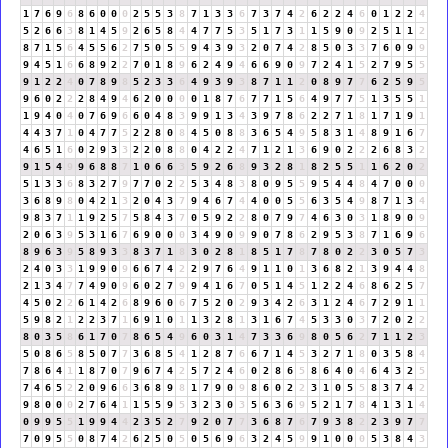
1
7
6
9
6
8
6
0
0
0
2
5
5
3
8
7
1
3
3
6
7
3
7
4
2
6
2
2
4
6
0
1
2
2
4
5
2
6
6
3
8
1
4
5
9
2
6
5
8
4
4
7
7
5
3
5
1
7
3
1
1
5
9
0
9
2
5
1
1
2
8
7
1
5
6
4
5
5
6
2
7
5
0
5
5
9
4
3
9
3
2
0
7
4
2
8
5
0
3
3
7
6
0
9
9
9
4
5
1
6
6
8
9
2
2
7
0
1
8
9
6
2
4
9
4
6
6
9
0
9
7
2
4
1
5
2
7
9
5
5
9
1
2
2
4
0
7
8
9
8
5
2
3
3
6
4
9
3
9
3
8
7
1
1
2
0
8
9
7
7
6
2
5
9
5
9
6
0
2
2
2
8
4
9
4
6
2
0
0
0
0
1
8
7
6
7
7
1
5
6
4
9
7
7
5
1
3
5
5
1
1
9
4
0
4
0
7
6
9
6
6
0
4
8
3
9
9
1
3
4
3
9
7
8
6
2
2
7
1
8
1
7
1
9
1
4
4
3
7
1
0
4
7
7
5
2
2
8
0
8
4
5
0
8
8
3
6
5
4
9
5
8
3
1
4
8
9
1
6
7
4
6
5
1
6
0
2
9
3
3
2
2
0
8
8
0
4
2
2
4
7
1
2
1
3
6
9
0
2
2
2
6
8
3
2
9
1
5
4
9
9
6
8
8
7
1
0
6
6
3
5
9
2
6
8
9
3
2
8
1
8
2
5
5
1
1
6
2
0
2
5
1
3
3
6
8
3
2
7
9
7
7
0
2
2
5
3
4
8
3
8
0
9
5
5
9
5
4
4
8
4
7
0
0
0
3
6
8
9
8
0
4
2
1
3
2
0
4
3
7
9
4
6
7
4
4
0
0
5
5
6
3
5
4
9
8
7
1
3
4
9
8
3
7
1
1
9
2
5
7
5
8
4
3
7
0
5
9
2
2
8
0
7
9
7
4
6
3
0
3
1
8
9
0
9
2
0
6
3
9
5
3
1
6
7
6
9
0
0
0
3
4
9
0
9
9
0
7
8
6
2
9
5
3
8
7
1
6
9
6
8
9
6
3
9
5
8
9
3
3
8
3
7
1
8
3
0
2
8
1
8
5
1
7
8
7
8
0
2
2
3
0
5
7
3
2
4
0
3
3
1
9
9
0
9
6
6
7
4
2
2
9
7
6
4
9
1
1
0
1
3
6
8
2
1
3
9
4
4
8
2
1
3
4
7
7
4
9
0
9
6
0
2
7
9
9
4
1
6
7
0
5
1
4
5
1
2
2
4
6
8
6
2
5
7
4
5
0
2
2
6
1
4
2
6
8
9
6
0
6
7
5
2
0
2
9
3
4
2
6
3
1
2
4
6
7
2
9
1
1
5
9
8
2
1
2
2
3
7
1
6
9
1
0
1
1
3
2
8
1
3
1
6
7
4
5
3
3
0
3
7
2
0
2
2
8
0
3
5
8
6
1
7
0
7
8
6
5
4
9
6
0
3
1
4
7
3
3
6
9
8
0
5
6
2
7
1
1
2
3
5
0
8
6
5
8
5
0
7
7
3
6
8
5
4
1
2
8
7
6
6
7
1
4
5
3
2
7
1
8
0
3
5
8
4
7
8
6
4
1
1
8
7
0
7
9
6
7
4
2
5
7
2
4
6
0
2
8
6
5
8
6
4
0
4
6
4
3
2
5
7
4
6
5
2
2
0
9
6
6
3
6
8
9
8
1
7
9
0
9
8
6
0
2
2
3
1
0
5
5
8
3
7
4
2
9
8
0
0
0
2
7
6
4
1
1
5
5
9
5
3
2
3
0
3
5
6
3
6
9
5
2
1
7
8
4
1
3
1
4
0
9
9
5
5
1
9
9
4
4
2
3
5
2
7
9
2
0
7
7
3
6
8
7
6
7
9
3
8
2
2
3
9
7
7
7
0
9
5
5
0
8
7
4
2
6
2
5
0
5
0
5
6
9
6
3
2
4
5
9
9
1
0
0
0
5
3
8
4
3