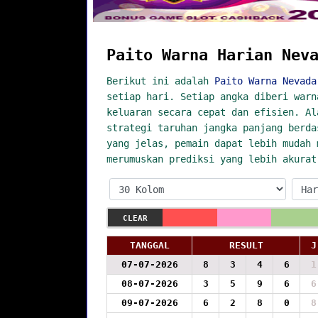
Paito Warna Harian Nev
Berikut ini adalah
Paito Warna Nevada
setiap hari. Setiap angka diberi warn
keluaran secara cepat dan efisien. Al
strategi taruhan jangka panjang berda
yang jelas, pemain dapat lebih mudah 
merumuskan prediksi yang lebih akurat
CLEAR
TANGGAL
RESULT
J
07-07-2026
8
3
4
6
1
08-07-2026
3
5
9
6
6
09-07-2026
6
2
8
0
8