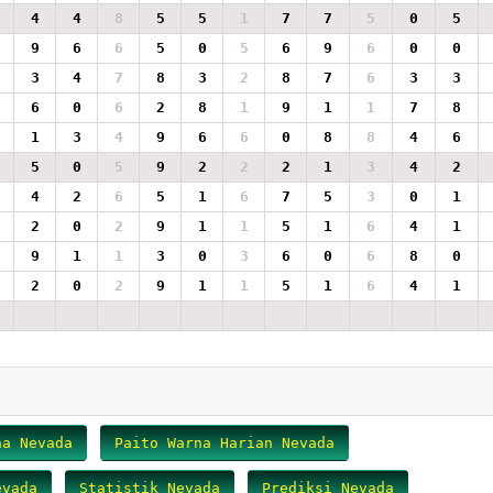
4
4
8
5
5
1
7
7
5
0
5
9
6
6
5
0
5
6
9
6
0
0
3
4
7
8
3
2
8
7
6
3
3
6
0
6
2
8
1
9
1
1
7
8
1
3
4
9
6
6
0
8
8
4
6
5
0
5
9
2
2
2
1
3
4
2
4
2
6
5
1
6
7
5
3
0
1
2
0
2
9
1
1
5
1
6
4
1
9
1
1
3
0
3
6
0
6
8
0
2
0
2
9
1
1
5
1
6
4
1
na Nevada
Paito Warna Harian Nevada
evada
Statistik Nevada
Prediksi Nevada