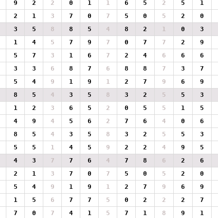
9
2
2
0
1
1
6
5
2
5
1
2
1
3
7
0
7
5
0
5
2
0
3
5
8
8
5
4
8
2
1
0
3
1
4
5
7
9
7
0
7
7
2
9
5
7
3
1
6
7
2
4
6
6
6
3
3
6
8
7
6
8
8
7
3
7
5
4
9
1
9
1
2
7
9
6
9
8
5
4
3
5
8
3
2
5
5
3
1
2
3
6
5
2
0
5
5
1
5
4
9
4
5
6
2
7
6
4
0
6
8
5
4
3
5
8
3
2
5
5
3
5
5
1
4
5
9
2
2
4
9
5
4
3
7
7
6
4
7
8
6
2
6
2
1
3
7
0
7
5
0
5
2
0
5
4
9
1
9
1
2
7
9
6
9
1
5
6
7
7
5
0
2
2
2
7
7
0
7
4
1
5
7
1
8
9
1