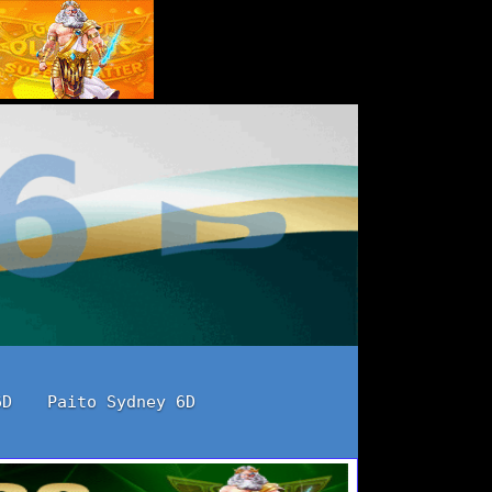
6D
Paito Sydney 6D