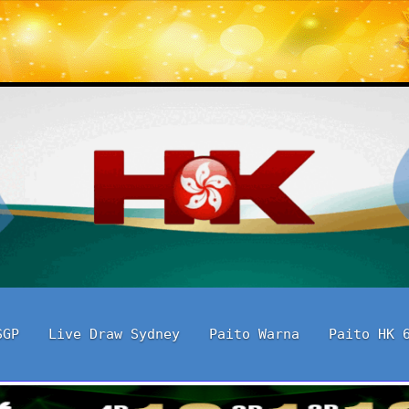
SGP
Live Draw Sydney
Paito Warna
Paito HK 