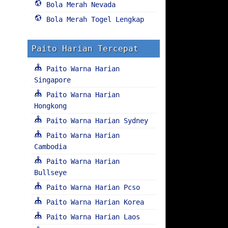
Bola Merah Nevada
Bola Merah Togel Lengkap
Paito Harian Tercepat
Paito Warna Harian
Singapore
Paito Warna Harian
Hongkong
Paito Warna Harian Sydney
Paito Warna Harian
Cambodia
Paito Warna Harian
Bullseye
Paito Warna Harian Pcso
Paito Warna Harian Korea
Paito Warna Harian Laos