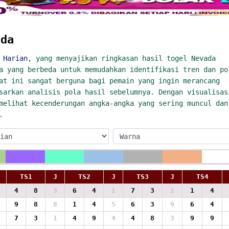
ada
 Harian
, yang menyajikan ringkasan hasil togel Nevada
a yang berbeda untuk memudahkan identifikasi tren dan po
at ini sangat berguna bagi pemain yang ingin merancang
sarkan analisis pola hasil sebelumnya. Dengan visualisas
melihat kecenderungan angka-angka yang sering muncul dan
.
TS1
J
TS2
J
TS3
J
TS4
4
8
3
6
4
1
7
3
1
1
4
9
8
8
1
4
5
6
3
9
6
4
7
3
1
4
9
4
4
8
3
9
9