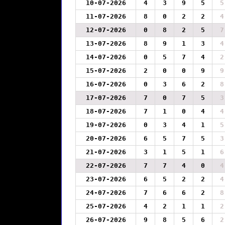
10-07-2026
4
3
9
5
5
11-07-2026
8
0
2
2
4
12-07-2026
0
8
2
5
7
13-07-2026
8
9
1
3
4
14-07-2026
0
5
7
4
2
15-07-2026
2
0
0
9
9
16-07-2026
0
3
6
2
8
17-07-2026
7
0
7
5
3
18-07-2026
7
1
0
4
4
19-07-2026
0
3
4
1
5
20-07-2026
6
5
7
5
3
21-07-2026
3
1
5
1
6
22-07-2026
7
7
4
0
4
23-07-2026
6
5
2
2
4
24-07-2026
7
6
6
2
8
25-07-2026
4
2
1
1
2
26-07-2026
9
8
5
6
2