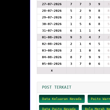
27-07-2026
7
7
3
9
3
28-07-2026
5
2
9
8
8
29-07-2026
3
2
3
6
9
30-07-2026
1
5
6
8
5
31-07-2026
6
1
1
4
5
01-08-2026
9
3
4
7
2
02-08-2026
2
1
4
5
9
03-08-2026
2
1
0
6
6
04-08-2026
8
7
9
9
9
05-08-2026
3
7
0
6
6
x
POST TERKAIT
Data Keluaran Nevada
Paito War
Data Paito Nevada
Bola Merah N