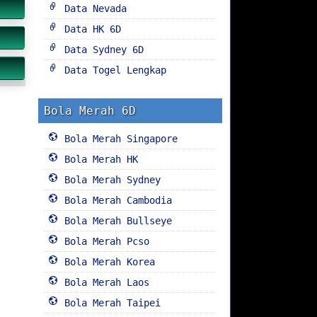
Data Nevada
Data HK 6D
Data Sydney 6D
Data Togel Lengkap
Bola Merah 6D
Bola Merah Singapore
Bola Merah HK
Bola Merah Sydney
Bola Merah Cambodia
Bola Merah Bullseye
Bola Merah Pcso
Bola Merah Korea
Bola Merah Laos
Bola Merah Taipei