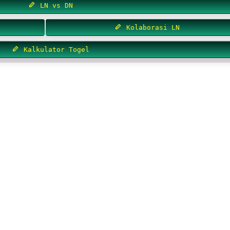
LN vs DN
Kolaborasi LN
Kalkulator Togel