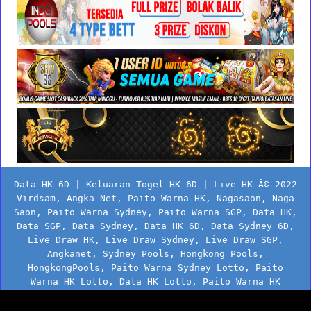
Data HK 6D | Keluaran Togel HK 6D | Live HK
Â©
2022
Virdsam
,
Angka Net
,
Paito Warna HK
,
Nagasaon
,
Naga
Saon
,
Paito Warna Sydney
,
Paito Warna SGP
,
Data HK
,
Data SGP
,
Data Sydney
,
Data HK 6D
,
Data Sydney 6D
,
Live Draw HK
,
Live Draw Sydney
,
Live Draw SGP
,
Angkanet
,
Sydney Pools
,
Hongkong Pools
,
HongkongPools
,
Paito Warna Sydney Lotto
,
Paito
Warna HK Lotto
,
Data HK Lotto
,
Paito Warna HK
Lotto
,
Paito Warna Sydney Lotto
,
HK Pools Asli