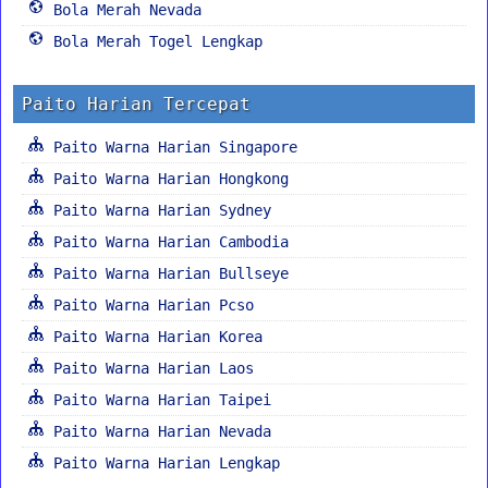
Bola Merah Nevada
Bola Merah Togel Lengkap
Paito Harian Tercepat
Paito Warna Harian Singapore
Paito Warna Harian Hongkong
Paito Warna Harian Sydney
Paito Warna Harian Cambodia
Paito Warna Harian Bullseye
Paito Warna Harian Pcso
Paito Warna Harian Korea
Paito Warna Harian Laos
Paito Warna Harian Taipei
Paito Warna Harian Nevada
Paito Warna Harian Lengkap