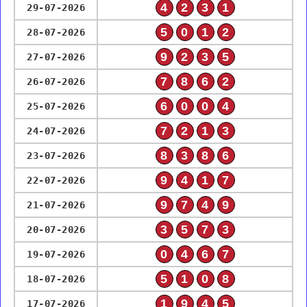
4
2
3
1
29-07-2026
5
0
1
2
28-07-2026
9
2
3
5
27-07-2026
7
8
6
2
26-07-2026
6
0
0
4
25-07-2026
7
2
1
3
24-07-2026
8
3
8
6
23-07-2026
9
4
1
7
22-07-2026
9
7
4
9
21-07-2026
3
5
7
3
20-07-2026
0
4
6
7
19-07-2026
5
1
0
8
18-07-2026
1
9
4
5
17-07-2026