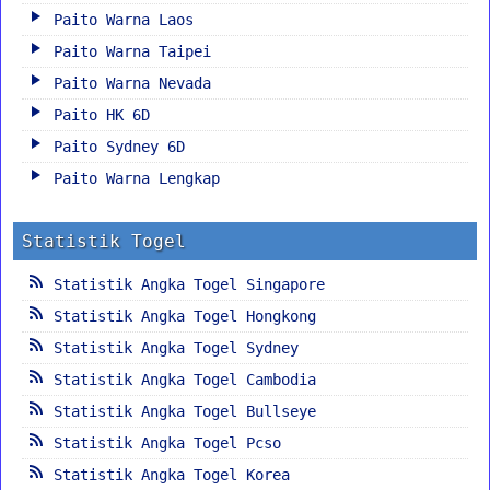
Paito Warna Laos
Paito Warna Taipei
Paito Warna Nevada
Paito HK 6D
Paito Sydney 6D
Paito Warna Lengkap
Statistik Togel
Statistik Angka Togel Singapore
Statistik Angka Togel Hongkong
Statistik Angka Togel Sydney
Statistik Angka Togel Cambodia
Statistik Angka Togel Bullseye
Statistik Angka Togel Pcso
Statistik Angka Togel Korea