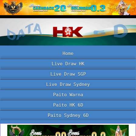
Home
Live Draw HK
Live Draw SGP
Live Draw Sydney
Paito Warna
Paito HK 6D
Paito Sydney 6D