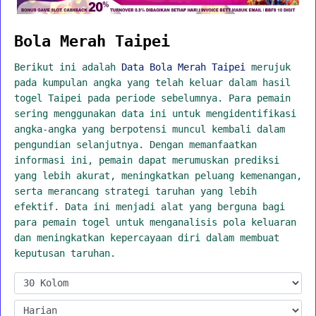
Bola Merah Taipei
Berikut ini adalah
Data Bola Merah Taipei
merujuk
pada kumpulan angka yang telah keluar dalam hasil
togel Taipei pada periode sebelumnya. Para pemain
sering menggunakan data ini untuk mengidentifikasi
angka-angka yang berpotensi muncul kembali dalam
pengundian selanjutnya. Dengan memanfaatkan
informasi ini, pemain dapat merumuskan prediksi
yang lebih akurat, meningkatkan peluang kemenangan,
serta merancang strategi taruhan yang lebih
efektif. Data ini menjadi alat yang berguna bagi
para pemain togel untuk menganalisis pola keluaran
dan meningkatkan kepercayaan diri dalam membuat
keputusan taruhan.