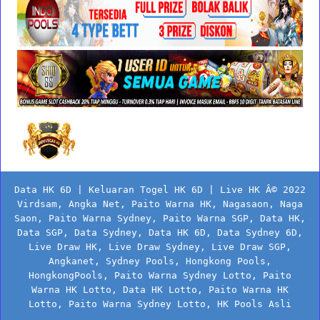
Data HK 6D | Keluaran Togel HK 6D | Live HK
Â©
2022
Virdsam
,
Angka Net
,
Paito Warna HK
,
Nagasaon
,
Naga
Saon
,
Paito Warna Sydney
,
Paito Warna SGP
,
Data HK
,
Data SGP
,
Data Sydney
,
Data HK 6D
,
Data Sydney 6D
,
Live Draw HK
,
Live Draw Sydney
,
Live Draw SGP
,
Angkanet
,
Sydney Pools
,
Hongkong Pools
,
HongkongPools
,
Paito Warna Sydney Lotto
,
Paito
Warna HK Lotto
,
Data HK Lotto
,
Paito Warna HK
Lotto
,
Paito Warna Sydney Lotto
,
HK Pools Asli