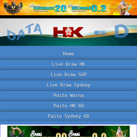
Home
Live Draw HK
Live Draw SGP
Live Draw Sydney
Paito Warna
Paito HK 6D
Paito Sydney 6D