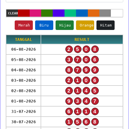
CLEAR
Merah
Biru
Hijau
Orange
Hitam
TANGGAL
RESULT
2
5
0
8
06-08-2026
3
7
0
6
05-08-2026
8
7
9
9
04-08-2026
2
1
0
6
03-08-2026
2
1
4
5
02-08-2026
9
3
4
7
01-08-2026
6
1
1
4
31-07-2026
1
5
6
8
30-07-2026