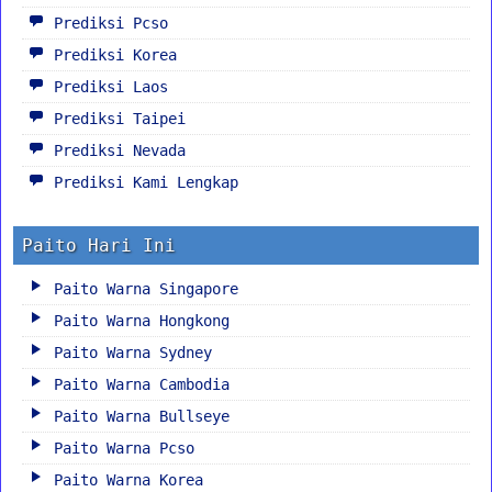
Prediksi Pcso
Prediksi Korea
Prediksi Laos
Prediksi Taipei
Prediksi Nevada
Prediksi Kami Lengkap
Paito Hari Ini
Paito Warna Singapore
Paito Warna Hongkong
Paito Warna Sydney
Paito Warna Cambodia
Paito Warna Bullseye
Paito Warna Pcso
Paito Warna Korea