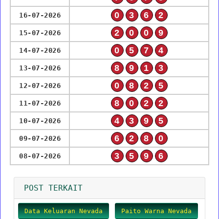
0
3
6
2
16-07-2026
2
0
0
9
15-07-2026
0
5
7
4
14-07-2026
8
9
1
3
13-07-2026
0
8
2
5
12-07-2026
8
0
2
2
11-07-2026
4
3
9
5
10-07-2026
6
2
8
0
09-07-2026
3
5
9
6
08-07-2026
POST TERKAIT
Data Keluaran Nevada
Paito Warna Nevada