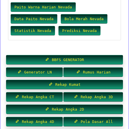
Paito Warna Harian Nevada
Data Paito Nevada
Bola Merah Nevada
Statistik Nevada
Prediksi Nevada
BBFS GENERATOR
Generator LN
Rumus Harian
Rekap Kumat
Rekap Angka CT
Rekap Angka 3D
Rekap Angka 2D
Rekap Angka 4D
Pola Dasar All