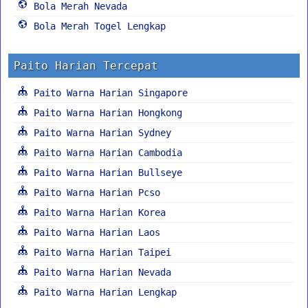
Bola Merah Nevada
Bola Merah Togel Lengkap
Paito Harian Tercepat
Paito Warna Harian Singapore
Paito Warna Harian Hongkong
Paito Warna Harian Sydney
Paito Warna Harian Cambodia
Paito Warna Harian Bullseye
Paito Warna Harian Pcso
Paito Warna Harian Korea
Paito Warna Harian Laos
Paito Warna Harian Taipei
Paito Warna Harian Nevada
Paito Warna Harian Lengkap