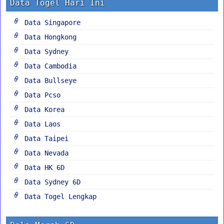
Data Togel Hari Ini
Data Singapore
Data Hongkong
Data Sydney
Data Cambodia
Data Bullseye
Data Pcso
Data Korea
Data Laos
Data Taipei
Data Nevada
Data HK 6D
Data Sydney 6D
Data Togel Lengkap