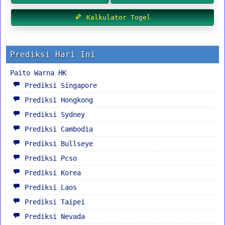
Kalkulator Togel
Prediksi Hari Ini
Paito Warna HK
Prediksi Singapore
Prediksi Hongkong
Prediksi Sydney
Prediksi Cambodia
Prediksi Bullseye
Prediksi Pcso
Prediksi Korea
Prediksi Laos
Prediksi Taipei
Prediksi Nevada