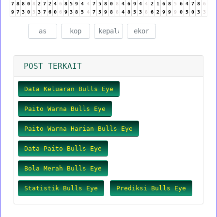
7
8
8
0
8
2
7
2
4
6
8
5
9
4
4
7
5
8
0
8
4
6
9
4
4
2
1
6
8
5
6
4
7
8
6
9
7
3
0
3
3
7
6
0
6
9
3
8
5
4
7
5
9
8
8
4
8
5
3
8
6
2
9
9
9
0
5
0
3
3
Clear
POST TERKAIT
Data Keluaran Bulls Eye
Paito Warna Bulls Eye
Paito Warna Harian Bulls Eye
Data Paito Bulls Eye
Bola Merah Bulls Eye
Statistik Bulls Eye
Prediksi Bulls Eye