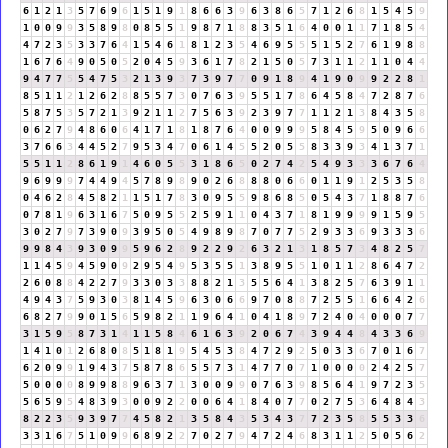
6
1
2
1
3
5
7
6
9
6
1
5
1
9
1
8
6
6
3
9
6
3
8
6
5
7
1
2
6
8
1
5
4
5
9
1
0
0
9
9
3
5
8
9
8
0
8
5
5
1
9
8
7
1
8
8
3
5
1
6
4
0
0
1
1
7
1
8
5
4
4
7
2
3
5
3
3
7
6
4
1
5
4
6
1
8
1
2
3
5
4
6
9
5
5
5
1
5
2
7
6
1
9
8
8
1
6
7
6
4
9
0
5
0
5
2
0
4
5
9
3
6
1
7
8
2
1
5
0
5
7
3
1
1
2
1
1
0
4
4
9
4
7
7
5
5
4
7
5
3
2
1
3
9
3
7
3
9
7
7
0
9
1
8
9
4
1
9
0
9
9
2
2
8
1
8
5
1
1
2
1
2
6
2
8
8
5
5
7
3
0
7
6
3
9
5
5
1
7
8
6
4
5
8
4
7
2
8
7
6
5
8
7
5
3
5
7
2
1
3
9
2
1
1
2
7
5
6
3
9
2
3
9
7
7
1
1
2
1
3
8
4
3
5
8
0
6
2
7
9
4
8
6
0
6
4
1
7
1
8
1
8
7
6
4
0
0
9
9
9
5
8
4
5
9
5
0
9
6
6
3
7
6
6
3
4
4
5
2
7
9
5
3
4
7
0
6
1
4
5
5
2
0
5
5
8
3
3
9
3
4
1
3
7
1
5
5
1
1
2
8
6
1
9
1
4
6
0
5
5
3
1
8
6
5
0
2
7
4
2
5
4
9
3
3
3
6
7
6
4
9
6
9
9
9
7
4
4
9
4
5
7
8
9
8
9
0
2
6
8
8
8
0
6
6
0
1
1
9
1
2
5
3
5
8
0
4
6
2
8
4
5
8
2
1
1
5
1
7
8
3
0
9
5
5
9
8
6
8
5
0
5
4
3
7
1
8
8
7
6
0
7
8
1
9
6
3
1
6
7
5
0
9
5
5
2
5
9
1
1
0
4
3
7
1
8
1
9
9
9
9
1
5
9
5
3
0
2
7
9
7
3
9
0
9
3
9
5
0
5
4
9
8
9
8
7
0
7
7
5
2
9
3
3
6
9
3
3
3
6
9
9
8
4
3
9
3
0
9
9
5
9
6
2
8
9
2
2
9
2
6
3
2
1
3
1
8
5
7
3
4
8
2
5
7
1
1
4
5
9
4
5
9
0
9
2
9
5
4
9
5
3
5
5
1
3
8
9
5
5
1
0
1
1
2
8
6
4
7
2
2
6
0
8
8
4
2
2
7
9
3
3
0
3
3
8
8
2
1
3
5
5
6
4
1
3
8
2
5
7
6
3
9
1
1
4
9
4
3
7
5
9
3
0
3
8
1
4
5
9
6
3
0
6
6
9
7
0
8
8
7
2
5
5
1
6
6
4
2
6
6
8
2
7
9
9
0
1
5
6
5
9
8
2
1
1
9
6
4
1
0
4
1
8
9
7
2
4
0
4
0
0
0
7
7
3
1
5
9
5
8
7
3
1
4
1
1
5
8
4
6
1
6
3
9
2
0
6
7
4
3
9
4
4
8
4
3
3
6
9
1
4
1
0
1
2
6
8
0
8
5
1
8
1
9
5
4
5
3
8
4
7
2
9
2
5
0
3
3
6
7
0
1
6
7
6
2
0
9
9
1
9
4
3
7
5
8
7
8
6
5
5
7
3
1
4
7
7
0
7
1
0
0
0
0
2
4
2
5
7
5
0
0
0
0
8
9
9
8
8
9
6
3
7
1
3
0
0
9
9
0
7
6
3
9
8
5
6
4
1
9
7
2
3
5
5
6
5
9
5
4
8
3
9
3
0
0
9
2
2
0
0
6
4
1
8
4
0
7
7
0
2
7
5
3
6
4
8
4
3
8
2
2
3
5
9
3
9
7
7
4
5
8
2
1
3
5
8
4
3
5
3
4
3
7
7
2
3
5
8
5
5
3
3
6
3
3
1
6
7
5
1
0
9
9
6
8
9
2
2
7
0
2
7
9
4
7
2
4
6
8
3
1
1
2
5
0
5
6
2