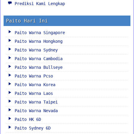
Prediksi Kami Lengkap
Paito Hari Ini
Paito Warna Singapore
Paito Warna Hongkong
Paito Warna Sydney
Paito Warna Cambodia
Paito Warna Bullseye
Paito Warna Pcso
Paito Warna Korea
Paito Warna Laos
Paito Warna Taipei
Paito Warna Nevada
Paito HK 6D
Paito Sydney 6D