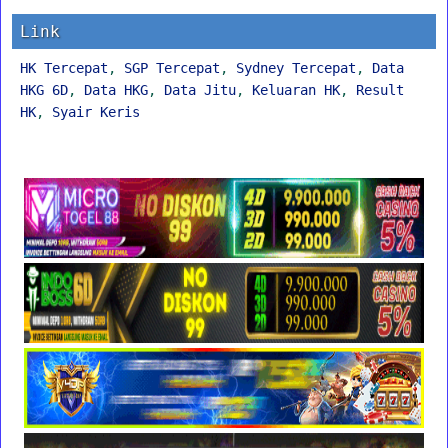
Link
HK Tercepat
,
SGP Tercepat
,
Sydney Tercepat
,
Data
HKG 6D
,
Data HKG
,
Data Jitu
,
Keluaran HK
,
Result
HK
,
Syair Keris