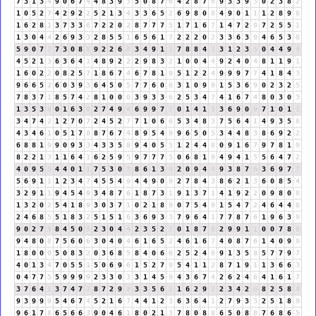
7
3
1
3
4
9
0
6
7
4
4
8
3
9
3
5
0
8
7
6
4
2
8
7
6
9
3
3
9
3
0
2
3
8
2
1
0
5
2
7
4
2
9
2
2
5
2
1
3
4
3
3
6
5
2
6
9
8
0
8
4
9
0
1
1
1
2
8
9
8
1
6
2
8
1
3
7
3
3
6
7
2
2
0
2
8
7
7
7
5
1
7
1
6
7
1
4
7
2
9
7
2
5
5
1
1
3
0
4
4
2
6
9
3
3
2
8
5
5
1
6
5
6
1
7
2
2
2
0
2
3
3
6
3
9
4
6
5
3
8
5
9
0
7
7
7
3
0
8
8
9
2
2
6
8
3
4
9
1
1
7
8
8
4
3
3
1
2
3
5
0
4
4
9
4
4
5
2
1
3
6
3
6
4
1
4
8
9
2
2
2
9
8
3
2
1
0
0
4
4
9
2
4
0
4
8
1
1
9
1
1
6
0
2
2
0
8
2
5
7
1
8
6
7
4
6
7
8
1
9
5
1
2
2
4
9
9
9
7
7
4
1
8
4
3
9
6
6
5
2
6
0
3
9
3
6
4
5
0
5
7
7
6
0
6
3
1
0
9
9
1
5
3
6
9
0
2
3
2
5
7
8
3
7
1
8
5
7
4
2
8
1
0
0
0
3
9
3
3
6
2
5
3
4
7
4
1
6
7
4
8
0
3
0
3
1
3
5
3
8
0
1
6
3
9
2
7
4
9
4
6
9
9
7
7
0
1
4
1
5
3
6
9
0
9
7
1
0
1
1
3
4
7
4
2
1
2
7
0
7
2
4
5
2
7
7
1
0
6
6
5
3
4
8
3
7
5
6
4
1
4
9
3
5
8
4
3
4
6
1
0
5
1
7
8
8
7
6
7
4
8
9
5
4
9
9
6
5
0
5
3
4
4
8
3
8
6
9
2
2
6
8
8
1
9
9
0
9
3
3
4
3
3
5
8
9
4
0
5
5
1
2
4
4
8
0
9
1
6
7
9
7
8
1
9
8
2
2
1
3
1
1
6
4
1
6
2
5
9
5
9
7
7
7
5
0
6
8
1
9
4
9
4
1
5
5
6
4
7
2
4
0
9
5
5
4
4
0
1
1
7
5
3
0
3
8
6
1
3
4
2
0
9
4
4
9
3
8
7
6
3
6
9
7
7
5
6
9
1
1
1
2
3
4
7
4
5
5
4
9
4
4
9
0
9
2
7
8
4
3
8
6
2
1
3
6
0
8
5
4
3
2
9
1
1
9
4
5
4
9
3
4
8
7
6
1
8
7
3
1
9
1
3
7
1
4
1
9
2
2
0
9
8
0
8
1
3
2
0
2
5
4
1
8
9
3
0
3
7
1
0
2
1
8
9
0
7
5
4
9
1
5
4
7
2
4
6
4
4
8
2
4
6
8
5
5
1
8
3
2
5
1
5
1
6
3
6
9
3
3
7
9
6
4
1
7
7
8
7
6
1
9
6
3
9
9
0
2
7
9
8
4
5
0
5
2
3
0
4
4
2
3
5
2
7
0
1
8
7
6
2
9
9
1
1
0
0
7
8
6
9
4
8
0
8
7
5
6
0
6
3
0
4
0
4
6
1
6
5
2
4
6
1
6
7
4
0
8
7
6
1
4
0
9
9
1
8
0
0
0
5
0
8
3
2
0
3
6
8
5
8
4
0
6
6
2
5
2
4
6
9
1
3
5
8
5
7
7
9
7
4
0
1
3
4
7
0
5
5
1
5
0
6
9
6
1
5
2
7
9
5
4
1
1
2
8
7
1
9
1
1
3
6
6
3
0
4
7
7
5
5
9
9
9
9
2
3
3
0
3
3
1
4
5
9
4
3
6
7
4
2
6
2
4
6
4
1
6
1
7
3
7
6
4
1
3
7
4
7
2
8
7
2
9
2
3
3
5
6
2
1
6
2
9
2
2
3
4
2
6
8
2
5
8
4
9
3
9
9
9
5
4
6
7
4
5
2
1
6
7
4
4
1
2
3
6
3
6
4
1
2
7
9
3
3
2
5
1
8
9
9
6
1
7
8
6
5
6
6
3
9
0
4
6
1
8
0
2
1
3
7
8
0
8
8
6
5
0
8
8
7
6
8
6
5