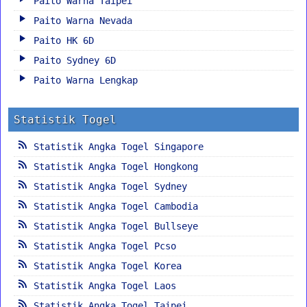
Paito Warna Taipei
Paito Warna Nevada
Paito HK 6D
Paito Sydney 6D
Paito Warna Lengkap
Statistik Togel
Statistik Angka Togel Singapore
Statistik Angka Togel Hongkong
Statistik Angka Togel Sydney
Statistik Angka Togel Cambodia
Statistik Angka Togel Bullseye
Statistik Angka Togel Pcso
Statistik Angka Togel Korea
Statistik Angka Togel Laos
Statistik Angka Togel Taipei