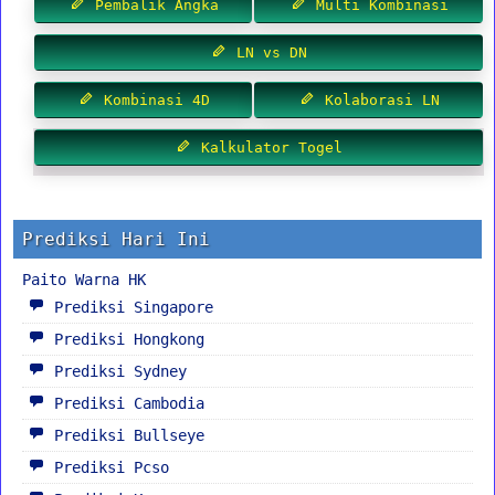
Pembalik Angka
Multi Kombinasi
LN vs DN
Kombinasi 4D
Kolaborasi LN
Kalkulator Togel
Prediksi Hari Ini
Paito Warna HK
Prediksi Singapore
Prediksi Hongkong
Prediksi Sydney
Prediksi Cambodia
Prediksi Bullseye
Prediksi Pcso