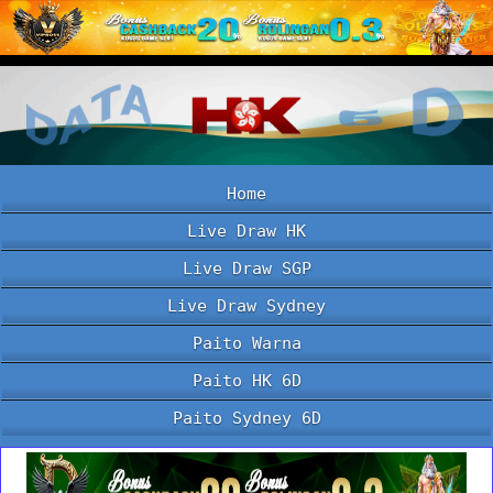
Home
Live Draw HK
Live Draw SGP
Live Draw Sydney
Paito Warna
Paito HK 6D
Paito Sydney 6D