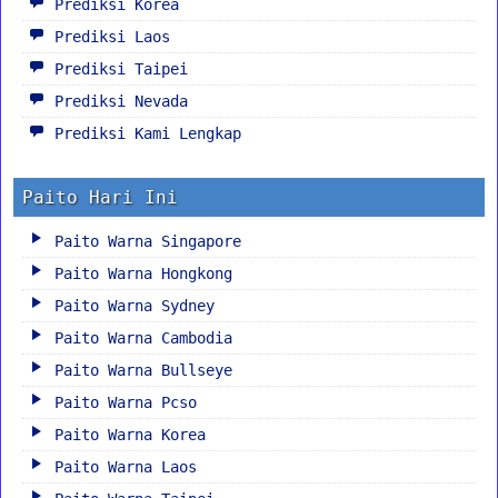
Prediksi Korea
Prediksi Laos
Prediksi Taipei
Prediksi Nevada
Prediksi Kami Lengkap
Paito Hari Ini
Paito Warna Singapore
Paito Warna Hongkong
Paito Warna Sydney
Paito Warna Cambodia
Paito Warna Bullseye
Paito Warna Pcso
Paito Warna Korea
Paito Warna Laos