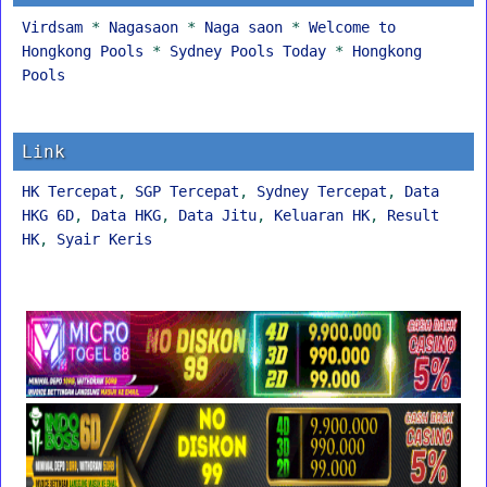
Virdsam
*
Nagasaon
*
Naga saon
*
Welcome to
Hongkong Pools
*
Sydney Pools Today
*
Hongkong
Pools
Link
HK Tercepat
,
SGP Tercepat
,
Sydney Tercepat
,
Data
HKG 6D
,
Data HKG
,
Data Jitu
,
Keluaran HK
,
Result
HK
,
Syair Keris