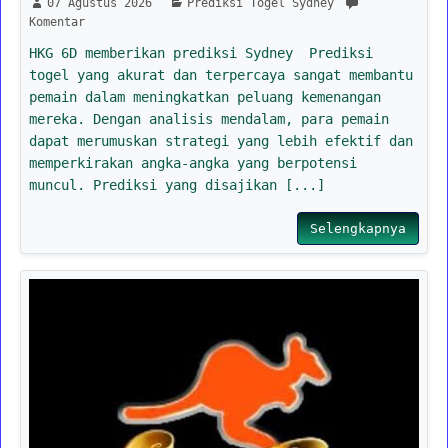
07 Agustus 2026
Prediksi Togel Sydney
Komentar
HKG 6D memberikan prediksi Sydney Prediksi
togel yang akurat dan terpercaya sangat membantu
pemain dalam meningkatkan peluang kemenangan
mereka. Dengan analisis mendalam, para pemain
dapat merumuskan strategi yang lebih efektif dan
memperkirakan angka-angka yang berpotensi
muncul. Prediksi yang disajikan [...]
Selengkapnya