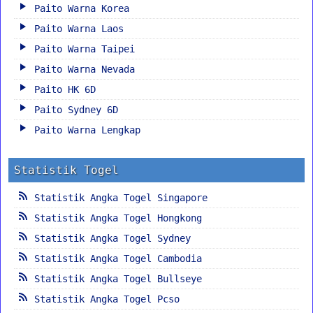
Paito Warna Korea
Paito Warna Laos
Paito Warna Taipei
Paito Warna Nevada
Paito HK 6D
Paito Sydney 6D
Paito Warna Lengkap
Statistik Togel
Statistik Angka Togel Singapore
Statistik Angka Togel Hongkong
Statistik Angka Togel Sydney
Statistik Angka Togel Cambodia
Statistik Angka Togel Bullseye
Statistik Angka Togel Pcso