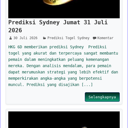
Prediksi Sydney Jumat 31 Juli
2026
30 Juli 2026
Prediksi Togel Sydney
Komentar
HKG 6D memberikan prediksi Sydney Prediksi
togel yang akurat dan terpercaya sangat membantu
pemain dalam meningkatkan peluang kemenangan
mereka. Dengan analisis mendalam, para pemain
dapat merumuskan strategi yang lebih efektif dan
memperkirakan angka-angka yang berpotensi
muncul. Prediksi yang disajikan [...]
Selengkapnya