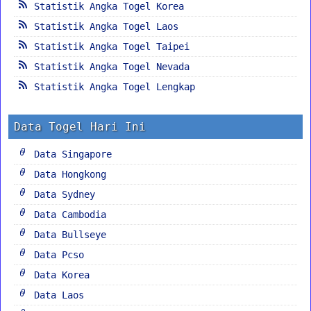
Statistik Angka Togel Korea
Statistik Angka Togel Laos
Statistik Angka Togel Taipei
Statistik Angka Togel Nevada
Statistik Angka Togel Lengkap
Data Togel Hari Ini
Data Singapore
Data Hongkong
Data Sydney
Data Cambodia
Data Bullseye
Data Pcso
Data Korea
Data Laos