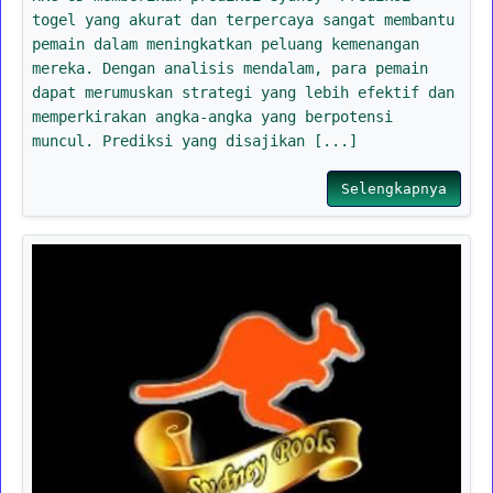
togel yang akurat dan terpercaya sangat membantu
pemain dalam meningkatkan peluang kemenangan
mereka. Dengan analisis mendalam, para pemain
dapat merumuskan strategi yang lebih efektif dan
memperkirakan angka-angka yang berpotensi
muncul. Prediksi yang disajikan [...]
Selengkapnya