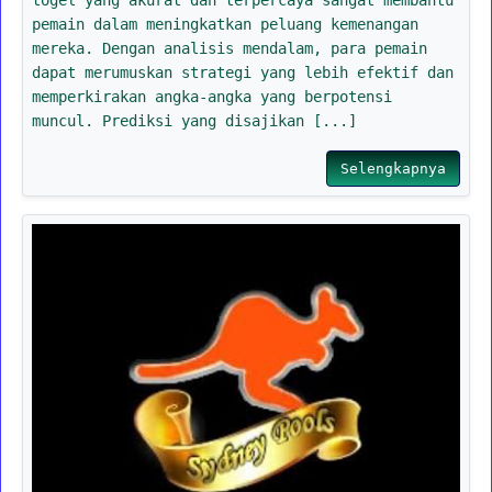
togel yang akurat dan terpercaya sangat membantu
pemain dalam meningkatkan peluang kemenangan
mereka. Dengan analisis mendalam, para pemain
dapat merumuskan strategi yang lebih efektif dan
memperkirakan angka-angka yang berpotensi
muncul. Prediksi yang disajikan [...]
Selengkapnya