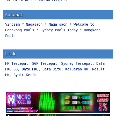
Paito Warna Harian Lengkap
Sahabat
Virdsam
*
Nagasaon
*
Naga saon
*
Welcome to
Hongkong Pools
*
Sydney Pools Today
*
Hongkong
Pools
Link
HK Tercepat
,
SGP Tercepat
,
Sydney Tercepat
,
Data
HKG 6D
,
Data HKG
,
Data Jitu
,
Keluaran HK
,
Result
HK
,
Syair Keris