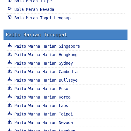
Bola Merah Taipei
Bola Merah Nevada
Bola Merah Togel Lengkap
Paito Harian Tercepat
Paito Warna Harian Singapore
Paito Warna Harian Hongkong
Paito Warna Harian Sydney
Paito Warna Harian Cambodia
Paito Warna Harian Bullseye
Paito Warna Harian Pcso
Paito Warna Harian Korea
Paito Warna Harian Laos
Paito Warna Harian Taipei
Paito Warna Harian Nevada