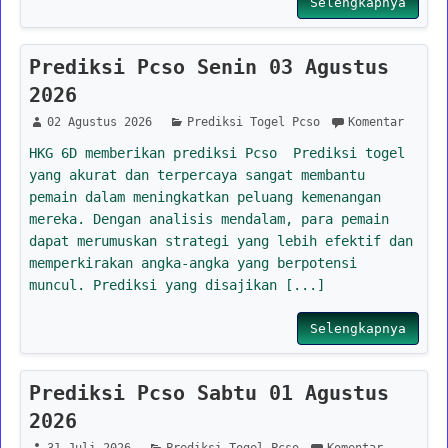
Selengkapnya
Prediksi Pcso Senin 03 Agustus
2026
02 Agustus 2026
Prediksi Togel Pcso
Komentar
HKG 6D memberikan prediksi Pcso Prediksi togel
yang akurat dan terpercaya sangat membantu
pemain dalam meningkatkan peluang kemenangan
mereka. Dengan analisis mendalam, para pemain
dapat merumuskan strategi yang lebih efektif dan
memperkirakan angka-angka yang berpotensi
muncul. Prediksi yang disajikan [...]
Selengkapnya
Prediksi Pcso Sabtu 01 Agustus
2026
31 Juli 2026
Prediksi Togel Pcso
Komentar