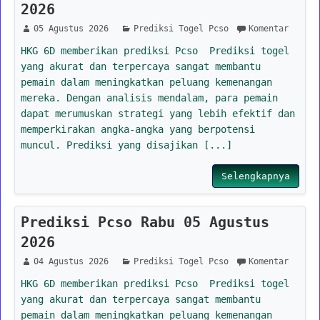
2026
05 Agustus 2026
Prediksi Togel Pcso
Komentar
HKG 6D memberikan prediksi Pcso Prediksi togel
yang akurat dan terpercaya sangat membantu
pemain dalam meningkatkan peluang kemenangan
mereka. Dengan analisis mendalam, para pemain
dapat merumuskan strategi yang lebih efektif dan
memperkirakan angka-angka yang berpotensi
muncul. Prediksi yang disajikan [...]
Selengkapnya
Prediksi Pcso Rabu 05 Agustus
2026
04 Agustus 2026
Prediksi Togel Pcso
Komentar
HKG 6D memberikan prediksi Pcso Prediksi togel
yang akurat dan terpercaya sangat membantu
pemain dalam meningkatkan peluang kemenangan