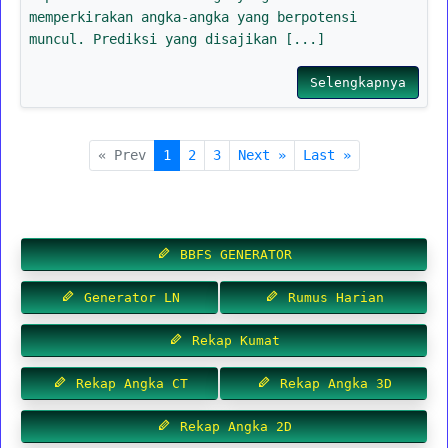
memperkirakan angka-angka yang berpotensi
muncul. Prediksi yang disajikan [...]
Selengkapnya
« Prev
1
2
3
Next »
Last »
BBFS GENERATOR
Generator LN
Rumus Harian
Rekap Kumat
Rekap Angka CT
Rekap Angka 3D
Rekap Angka 2D