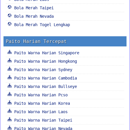
Bola Merah Taipei
Bola Merah Nevada
Bola Merah Togel Lengkap
Paito Harian Tercepat
Paito Warna Harian Singapore
Paito Warna Harian Hongkong
Paito Warna Harian Sydney
Paito Warna Harian Cambodia
Paito Warna Harian Bullseye
Paito Warna Harian Pcso
Paito Warna Harian Korea
Paito Warna Harian Laos
Paito Warna Harian Taipei
Paito Warna Harian Nevada