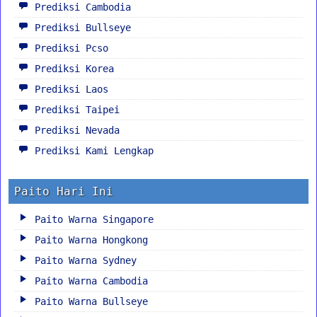
Prediksi Cambodia
Prediksi Bullseye
Prediksi Pcso
Prediksi Korea
Prediksi Laos
Prediksi Taipei
Prediksi Nevada
Prediksi Kami Lengkap
Paito Hari Ini
Paito Warna Singapore
Paito Warna Hongkong
Paito Warna Sydney
Paito Warna Cambodia
Paito Warna Bullseye