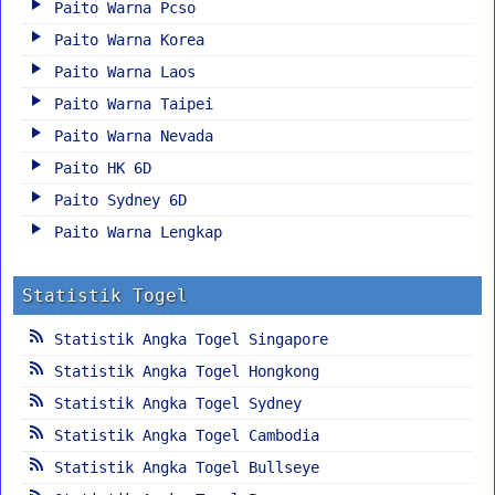
Paito Warna Pcso
Paito Warna Korea
Paito Warna Laos
Paito Warna Taipei
Paito Warna Nevada
Paito HK 6D
Paito Sydney 6D
Paito Warna Lengkap
Statistik Togel
Statistik Angka Togel Singapore
Statistik Angka Togel Hongkong
Statistik Angka Togel Sydney
Statistik Angka Togel Cambodia
Statistik Angka Togel Bullseye