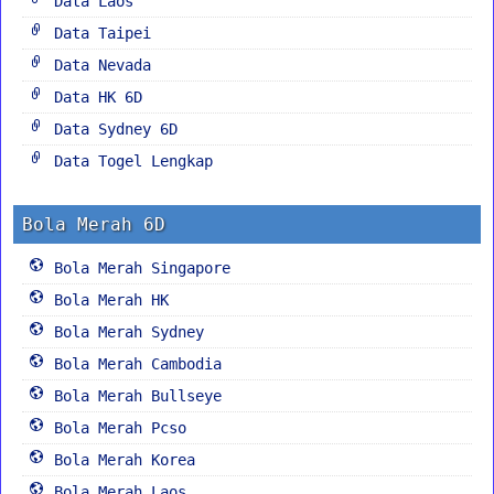
Data Laos
Data Taipei
Data Nevada
Data HK 6D
Data Sydney 6D
Data Togel Lengkap
Bola Merah 6D
Bola Merah Singapore
Bola Merah HK
Bola Merah Sydney
Bola Merah Cambodia
Bola Merah Bullseye
Bola Merah Pcso
Bola Merah Korea
Bola Merah Laos