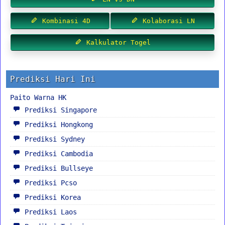
Kombinasi 4D
Kolaborasi LN
Kalkulator Togel
Prediksi Hari Ini
Paito Warna HK
Prediksi Singapore
Prediksi Hongkong
Prediksi Sydney
Prediksi Cambodia
Prediksi Bullseye
Prediksi Pcso
Prediksi Korea
Prediksi Laos