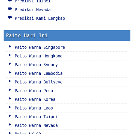
Prediksi Taipei
Prediksi Nevada
Prediksi Kami Lengkap
Paito Hari Ini
Paito Warna Singapore
Paito Warna Hongkong
Paito Warna Sydney
Paito Warna Cambodia
Paito Warna Bullseye
Paito Warna Pcso
Paito Warna Korea
Paito Warna Laos
Paito Warna Taipei
Paito Warna Nevada
Paito HK 6D