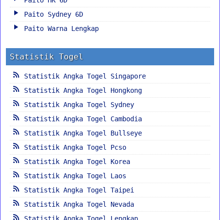
Paito Sydney 6D
Paito Warna Lengkap
Statistik Togel
Statistik Angka Togel Singapore
Statistik Angka Togel Hongkong
Statistik Angka Togel Sydney
Statistik Angka Togel Cambodia
Statistik Angka Togel Bullseye
Statistik Angka Togel Pcso
Statistik Angka Togel Korea
Statistik Angka Togel Laos
Statistik Angka Togel Taipei
Statistik Angka Togel Nevada
Statistik Angka Togel Lengkap