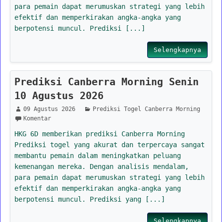
para pemain dapat merumuskan strategi yang lebih
efektif dan memperkirakan angka-angka yang
berpotensi muncul. Prediksi [...]
Selengkapnya
Prediksi Canberra Morning Senin
10 Agustus 2026
09 Agustus 2026
Prediksi Togel Canberra Morning
Komentar
HKG 6D memberikan prediksi Canberra Morning
Prediksi togel yang akurat dan terpercaya sangat
membantu pemain dalam meningkatkan peluang
kemenangan mereka. Dengan analisis mendalam,
para pemain dapat merumuskan strategi yang lebih
efektif dan memperkirakan angka-angka yang
berpotensi muncul. Prediksi yang [...]
Selengkapnya