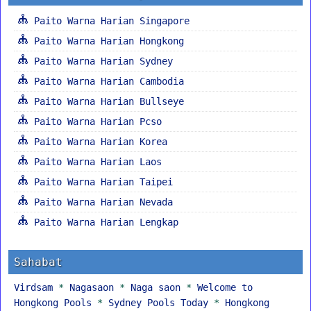
Paito Warna Harian Singapore
Paito Warna Harian Hongkong
Paito Warna Harian Sydney
Paito Warna Harian Cambodia
Paito Warna Harian Bullseye
Paito Warna Harian Pcso
Paito Warna Harian Korea
Paito Warna Harian Laos
Paito Warna Harian Taipei
Paito Warna Harian Nevada
Paito Warna Harian Lengkap
Sahabat
Virdsam
*
Nagasaon
*
Naga saon
*
Welcome to
Hongkong Pools
*
Sydney Pools Today
*
Hongkong