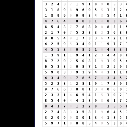
3
2
4
3
7
1
9
1
8
9
0
5
3
3
1
8
9
8
9
6
0
5
5
1
2
2
1
8
9
9
9
9
9
8
4
3
5
4
1
4
7
6
4
1
8
8
3
1
4
8
3
6
6
5
4
3
7
7
8
8
0
8
8
2
1
2
1
7
0
7
5
2
8
3
2
3
6
8
9
8
5
4
9
1
7
3
3
6
7
2
1
4
2
5
9
5
3
4
0
1
1
9
7
7
4
5
5
3
8
0
8
5
1
6
4
8
3
1
3
9
1
1
9
4
1
2
3
4
4
8
8
7
2
0
2
5
0
8
1
9
1
0
5
6
5
3
8
2
0
8
7
1
8
2
5
9
5
9
0
3
3
9
3
9
4
4
3
1
1
4
3
4
0
4
7
8
6
7
4
3
4
5
5
2
2
8
1
2
8
1
9
1
7
3
9
9
7
6
6
3
8
8
1
3
4
0
6
0
2
3
3
1
4
6
5
4
1
5
1
0
2
8
5
4
0
4
4
1
8
9
8
6
1
7
8
4
1
7
8
1
2
2
8
1
1
5
5
2
7
4
8
3
3
5
8
1
9
6
4
5
3
2
0
9
9
3
0
1
3
4
1
8
5
5
9
7
1
8
8
8
5
4
9
5
3
0