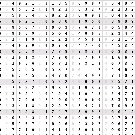
9
6
4
9
2
1
3
3
1
3
5
8
6
9
8
7
6
5
4
0
4
3
5
0
5
8
2
1
1
4
2
3
5
6
3
2
7
9
2
2
3
2
9
3
5
8
8
4
3
6
8
2
1
3
0
8
9
1
1
0
4
6
9
6
6
8
6
2
1
3
0
6
8
0
8
1
9
5
0
5
3
9
0
9
6
5
9
5
0
7
7
3
0
0
3
3
7
6
7
8
6
6
5
8
4
6
5
9
8
8
9
8
3
5
6
4
1
4
8
8
5
4
2
3
4
4
1
2
1
4
1
9
1
3
1
2
2
4
4
5
8
1
9
5
1
1
4
7
4
4
6
3
9
3
9
0
3
4
7
4
7
4
0
4
4
5
3
4
2
8
0
2
5
8
4
5
7
7
8
6
8
8
3
8
2
6
3
3
8
9
7
1
9
1
3
4
7
7
8
0
8
5
7
6
7
4
1
6
6
4
5
2
1
6
5
6
2
3
5
7
1
8
7
3
1
3
4
6
7
3
9
3
6
5
2
9
5
5
0
5
8
7
6
6
1
1
2
3
4
4
6
8
9
2
6
2
4
5
9
5
4
7
0
7
6
4
9
7
7
7
1
0
3
1
2
5
2
3
7
1
0
5
2
2
4
9
0
0
8
8
2
5
7
1
2
2
7
9
2
2
4
2
9
8
7
6
1
9
3
5
8
2
5
8
7
7
7
3
9
5
1
6
6
1
5
4
9
1
0
1
8
9
2
4
7
7
0
0
1
7
9
6
6
2
1
9
0
9
9
9
6
0
6
3
5
5
3
7
8
3
4
1
8
9
5
2
5
7
3
8
4
2
1
3
7
0
9
3
7
7
1
5
5
8
4
4
7
4
7
2
3
9
9
2
2
6
6
1
5
4
9
0
5
4
3
7
8
1
9
6
6
0
0
2
6
8
8
7
0
5
1
9
5
1
6
7
4
2
8
2
6
8
2
3
0
7
7
9
6
7
5
0
2
7
7
1
0
1
1
4
1
4
5
5
0
8
1
9
9
9
7
0