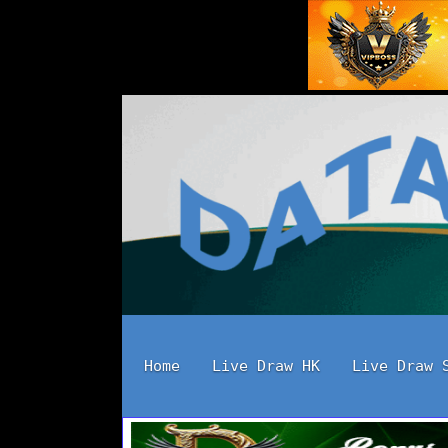
Home
Live Draw HK
Live Draw 