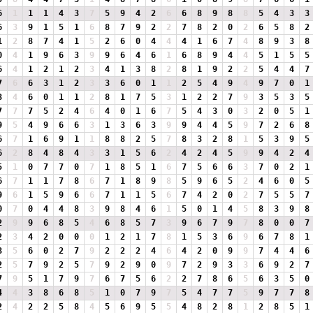
6
1
1
1
4
3
7
5
9
4
2
6
6
8
9
8
8
5
4
3
3
6
3
9
1
5
1
6
8
7
9
2
2
7
8
2
0
2
6
5
8
2
1
2
8
7
4
1
5
2
6
0
4
4
4
1
6
7
4
8
9
3
8
0
4
1
9
6
3
9
9
6
4
6
1
6
8
9
4
4
5
1
5
5
6
4
1
2
1
2
3
4
1
3
8
2
8
1
9
2
2
5
4
4
7
7
6
6
3
1
2
3
3
6
0
1
1
2
5
4
9
4
9
7
0
1
3
4
6
0
1
1
2
8
1
7
5
3
1
2
2
7
9
3
5
3
5
7
7
7
5
2
4
6
4
0
1
6
7
5
4
3
0
3
2
0
5
1
9
5
4
9
6
6
3
1
3
6
3
9
9
4
4
5
9
7
2
6
8
6
7
1
6
9
1
1
8
8
2
5
7
8
3
2
8
1
5
3
9
5
6
2
8
4
8
4
3
3
1
5
6
2
4
2
4
5
9
9
4
2
4
5
1
0
7
7
0
7
1
8
5
1
6
7
5
6
6
3
7
0
2
1
6
7
1
1
7
8
6
7
1
8
9
8
5
9
6
5
2
4
6
0
5
9
6
1
5
9
6
6
7
1
1
5
6
7
4
2
0
2
7
5
5
7
0
7
0
4
4
8
3
9
8
4
6
1
5
0
1
4
5
8
3
9
8
2
9
9
6
8
5
4
6
8
5
7
3
9
6
7
9
7
8
0
0
7
2
3
4
2
0
0
0
1
2
1
7
8
1
5
3
6
9
6
7
8
1
3
5
6
0
2
7
9
2
2
2
4
6
4
2
0
9
9
7
4
4
6
2
5
7
9
2
5
7
9
2
9
0
9
7
2
9
3
3
6
9
2
7
7
9
5
1
7
9
7
6
7
5
6
2
2
7
8
6
5
6
3
5
0
4
4
3
8
6
8
5
1
0
7
9
7
5
4
7
7
5
9
7
7
8
2
4
2
2
5
8
4
5
6
9
5
5
4
8
2
8
1
2
8
5
1