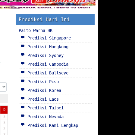
Prediksi Hari Ini
Paito Warna HK
Prediksi Singapore
Prediksi Hongkong
Prediksi Sydney
.
Prediksi Cambodia
Prediksi Bullseye
Prediksi Pcso
Prediksi Korea
Prediksi Laos
Prediksi Taipei
D
Prediksi Nevada
3
8
Prediksi Kami Lengkap
2
7