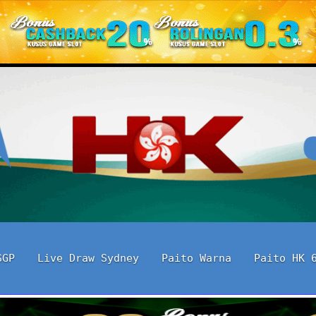
SGP
Live Draw Sydney
Paito Warna
Paito HK 