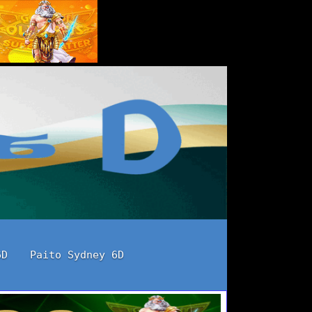
6D
Paito Sydney 6D