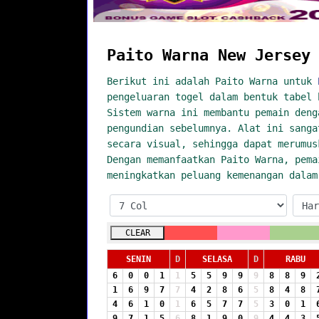
Paito Warna New Jersey
Berikut ini adalah Paito Warna untuk
pengeluaran togel dalam bentuk tabel 
Sistem warna ini membantu pemain deng
pengundian sebelumnya. Alat ini sanga
secara visual, sehingga dapat merumus
Dengan memanfaatkan Paito Warna, pema
meningkatkan peluang kemenangan dalam
CLEAR
SENIN
D
SELASA
D
RABU
6
0
0
1
1
5
5
9
9
9
8
8
9
1
6
9
7
7
4
2
8
6
5
8
4
8
4
6
1
0
1
6
5
7
7
5
3
0
1
9
7
1
5
6
8
1
9
0
9
4
4
3